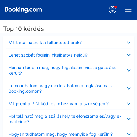
Top 10 kérdés
Bezárta
Mit tartalmaznak a feltüntetett árak?
Bezárta
Lehet szobát foglalni hitelkártya nélkül?
Bezárta
Honnan tudom meg, hogy foglalásom visszaigazolásra
került?
Bezárta
Lemondhatom, vagy módosíthatom a foglalásomat a
Booking.comon?
Bezárta
Mit jelent a PIN-kód, és mihez van rá szükségem?
Bezárta
Hol található meg a szálláshely telefonszáma és/vagy e-
mail címe?
Bezárta
Hogyan tudhatom meg, hogy mennyibe fog kerülni?