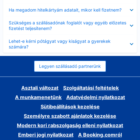
Bezárta
Ha megadom hitelkártyám adatait, mikor kell fizetnem?
Bezárta
Szükséges a szállásadónak foglalót vagy egyéb előzetes
fizetést teljesítenem?
Bezárta
Lehet-e kérni pótágyat vagy kiságyat a gyerekek
számára?
Legyen szállásadó partnerünk
Asztali változat
Szolgáltatási feltételek
A munkamenetünk
Adatvédelmi nyilatkozat
Sütibeállítások kezelése
Személyre szabott ajánlatok kezelése
Modern kori rabszolgaság elleni nyilatkozat
Emberi jogi nyilatkozat
A Booking.comról