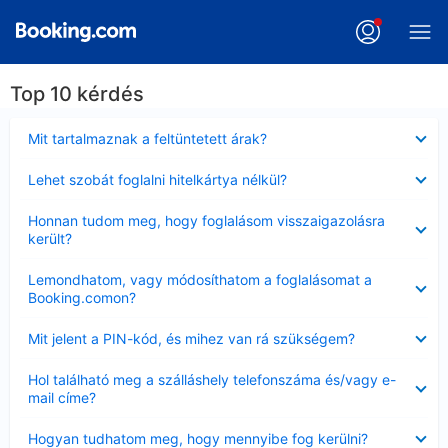
Top 10 kérdés
Bezárta
Mit tartalmaznak a feltüntetett árak?
Bezárta
Lehet szobát foglalni hitelkártya nélkül?
Bezárta
Honnan tudom meg, hogy foglalásom visszaigazolásra
került?
Bezárta
Lemondhatom, vagy módosíthatom a foglalásomat a
Booking.comon?
Bezárta
Mit jelent a PIN-kód, és mihez van rá szükségem?
Bezárta
Hol található meg a szálláshely telefonszáma és/vagy e-
mail címe?
Bezárta
Hogyan tudhatom meg, hogy mennyibe fog kerülni?