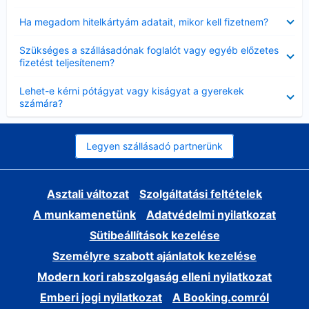
Bezárta
Ha megadom hitelkártyám adatait, mikor kell fizetnem?
Bezárta
Szükséges a szállásadónak foglalót vagy egyéb előzetes
fizetést teljesítenem?
Bezárta
Lehet-e kérni pótágyat vagy kiságyat a gyerekek
számára?
Legyen szállásadó partnerünk
Asztali változat
Szolgáltatási feltételek
A munkamenetünk
Adatvédelmi nyilatkozat
Sütibeállítások kezelése
Személyre szabott ajánlatok kezelése
Modern kori rabszolgaság elleni nyilatkozat
Emberi jogi nyilatkozat
A Booking.comról