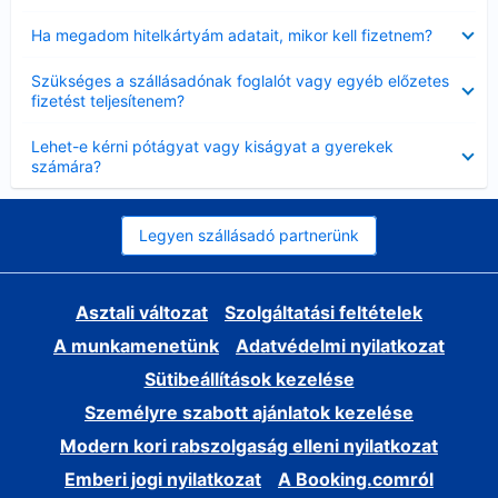
Bezárta
Ha megadom hitelkártyám adatait, mikor kell fizetnem?
Bezárta
Szükséges a szállásadónak foglalót vagy egyéb előzetes
fizetést teljesítenem?
Bezárta
Lehet-e kérni pótágyat vagy kiságyat a gyerekek
számára?
Legyen szállásadó partnerünk
Asztali változat
Szolgáltatási feltételek
A munkamenetünk
Adatvédelmi nyilatkozat
Sütibeállítások kezelése
Személyre szabott ajánlatok kezelése
Modern kori rabszolgaság elleni nyilatkozat
Emberi jogi nyilatkozat
A Booking.comról