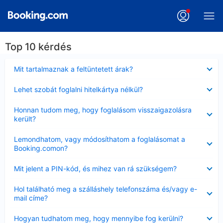
Top 10 kérdés
Bezárta
Mit tartalmaznak a feltüntetett árak?
Bezárta
Lehet szobát foglalni hitelkártya nélkül?
Bezárta
Honnan tudom meg, hogy foglalásom visszaigazolásra
került?
Bezárta
Lemondhatom, vagy módosíthatom a foglalásomat a
Booking.comon?
Bezárta
Mit jelent a PIN-kód, és mihez van rá szükségem?
Bezárta
Hol található meg a szálláshely telefonszáma és/vagy e-
mail címe?
Bezárta
Hogyan tudhatom meg, hogy mennyibe fog kerülni?