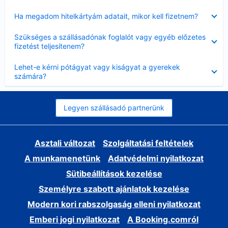
Bezárta
Ha megadom hitelkártyám adatait, mikor kell fizetnem?
Bezárta
Szükséges a szállásadónak foglalót vagy egyéb előzetes
fizetést teljesítenem?
Bezárta
Lehet-e kérni pótágyat vagy kiságyat a gyerekek
számára?
Legyen szállásadó partnerünk
Asztali változat
Szolgáltatási feltételek
A munkamenetünk
Adatvédelmi nyilatkozat
Sütibeállítások kezelése
Személyre szabott ajánlatok kezelése
Modern kori rabszolgaság elleni nyilatkozat
Emberi jogi nyilatkozat
A Booking.comról