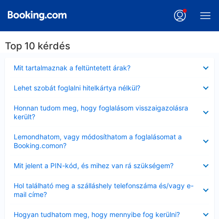
Top 10 kérdés
Bezárta
Mit tartalmaznak a feltüntetett árak?
Bezárta
Lehet szobát foglalni hitelkártya nélkül?
Bezárta
Honnan tudom meg, hogy foglalásom visszaigazolásra
került?
Bezárta
Lemondhatom, vagy módosíthatom a foglalásomat a
Booking.comon?
Bezárta
Mit jelent a PIN-kód, és mihez van rá szükségem?
Bezárta
Hol található meg a szálláshely telefonszáma és/vagy e-
mail címe?
Bezárta
Hogyan tudhatom meg, hogy mennyibe fog kerülni?