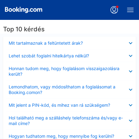
Top 10 kérdés
Bezárta
Mit tartalmaznak a feltüntetett árak?
Bezárta
Lehet szobát foglalni hitelkártya nélkül?
Bezárta
Honnan tudom meg, hogy foglalásom visszaigazolásra
került?
Bezárta
Lemondhatom, vagy módosíthatom a foglalásomat a
Booking.comon?
Bezárta
Mit jelent a PIN-kód, és mihez van rá szükségem?
Bezárta
Hol található meg a szálláshely telefonszáma és/vagy e-
mail címe?
Bezárta
Hogyan tudhatom meg, hogy mennyibe fog kerülni?