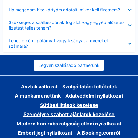
Bezárta
Ha megadom hitelkártyám adatait, mikor kell fizetnem?
Bezárta
Szükséges a szállásadónak foglalót vagy egyéb előzetes
fizetést teljesítenem?
Bezárta
Lehet-e kérni pótágyat vagy kiságyat a gyerekek
számára?
Legyen szállásadó partnerünk
Asztali változat
Szolgáltatási feltételek
A munkamenetünk
Adatvédelmi nyilatkozat
Sütibeállítások kezelése
Személyre szabott ajánlatok kezelése
Modern kori rabszolgaság elleni nyilatkozat
Emberi jogi nyilatkozat
A Booking.comról