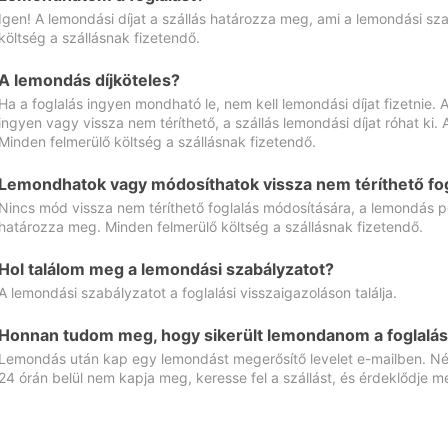
Igen! A lemondási díjat a szállás határozza meg, ami a lemondási sz
költség a szállásnak fizetendő.
A lemondás díjköteles?
Ha a foglalás ingyen mondható le, nem kell lemondási díjat fizetnie
ingyen vagy vissza nem téríthető, a szállás lemondási díjat róhat ki.
Minden felmerülő költség a szállásnak fizetendő.
Lemondhatok vagy módosíthatok vissza nem téríthető fog
Nincs mód vissza nem téríthető foglalás módosítására, a lemondás ped
határozza meg. Minden felmerülő költség a szállásnak fizetendő.
Hol találom meg a lemondási szabályzatot?
A lemondási szabályzatot a foglalási visszaigazoláson találja.
Honnan tudom meg, hogy sikerült lemondanom a foglalás
Lemondás után kap egy lemondást megerősítő levelet e-mailben. Néz
24 órán belül nem kapja meg, keresse fel a szállást, és érdeklődje