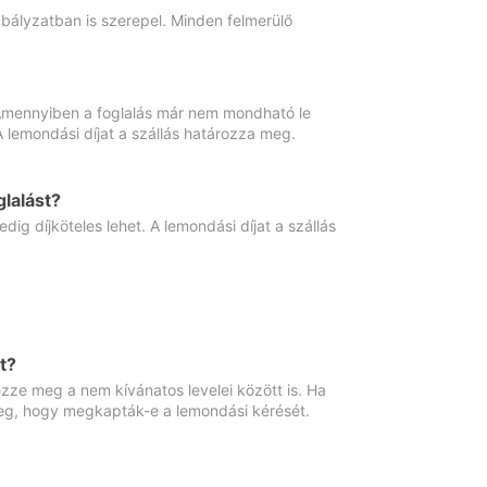
abályzatban is szerepel. Minden felmerülő
. Amennyiben a foglalás már nem mondható le
 A lemondási díjat a szállás határozza meg.
lalást?
ig díjköteles lehet. A lemondási díjat a szállás
t?
ze meg a nem kívánatos levelei között is. Ha
 meg, hogy megkapták-e a lemondási kérését.