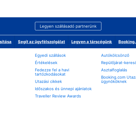
Legyen szállásadó partnerünk
sítása
Segít az ügyfélszolgálat
Legyen a társcégünk
Booking.
Egyedi szállások
Autókölcsönző
Értékelések
Repülőjárat-keres
Fedezze fel a havi
Asztalfoglalás
tartózkodásokat
Booking.com Utaz
Utazási cikkek
ügynököknek
Időszakos és ünnepi ajánlatok
Traveller Review Awards