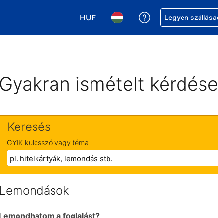
HUF
Segítség a foglalá
Legyen szállása
Válasszon pénznemet. Jelenlegi kivá
Válasszon nyelvet. Jelenleg 
Gyakran ismételt kérdés
Keresés
GYIK kulcsszó vagy téma
Lemondások
Lemondhatom a foglalást?