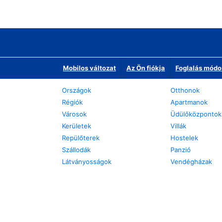
Mobilos változat
Az Ön fiókja
Foglalás módo
Országok
Otthonok
Régiók
Apartmanok
Városok
Üdülőközpontok
Kerületek
Villák
Repülőterek
Hostelek
Szállodák
Panzió
Látványosságok
Vendégházak