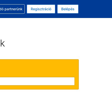
ssal
dó partnerünk
Regisztráció
Belépés
lasztott pénznem: magyar forint
kiválasztott nyelv: Magyar
ek