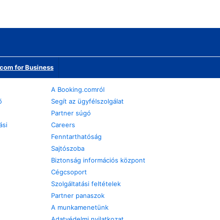
com for Business
A Booking.comról
ő
Segít az ügyfélszolgálat
Partner súgó
ási
Careers
Fenntarthatóság
Sajtószoba
Biztonság információs központ
Cégcsoport
Szolgáltatási feltételek
Partner panaszok
A munkamenetünk
Adatvédelmi nyilatkozat