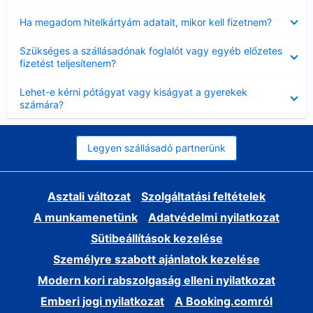
Bezárta
Ha megadom hitelkártyám adatait, mikor kell fizetnem?
Bezárta
Szükséges a szállásadónak foglalót vagy egyéb előzetes
fizetést teljesítenem?
Bezárta
Lehet-e kérni pótágyat vagy kiságyat a gyerekek
számára?
Legyen szállásadó partnerünk
Asztali változat
Szolgáltatási feltételek
A munkamenetünk
Adatvédelmi nyilatkozat
Sütibeállítások kezelése
Személyre szabott ajánlatok kezelése
Modern kori rabszolgaság elleni nyilatkozat
Emberi jogi nyilatkozat
A Booking.comról