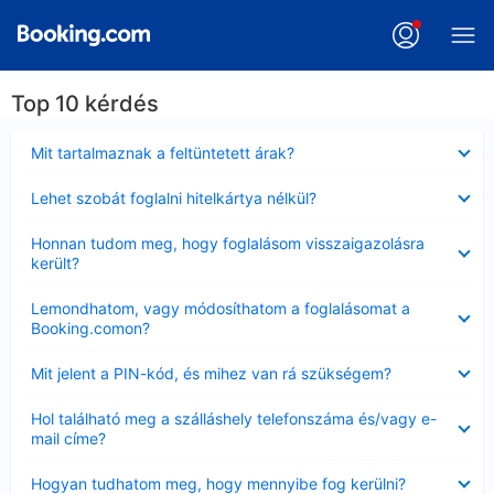
Top 10 kérdés
Bezárta
Mit tartalmaznak a feltüntetett árak?
Bezárta
Lehet szobát foglalni hitelkártya nélkül?
Bezárta
Honnan tudom meg, hogy foglalásom visszaigazolásra
került?
Bezárta
Lemondhatom, vagy módosíthatom a foglalásomat a
Booking.comon?
Bezárta
Mit jelent a PIN-kód, és mihez van rá szükségem?
Bezárta
Hol található meg a szálláshely telefonszáma és/vagy e-
mail címe?
Bezárta
Hogyan tudhatom meg, hogy mennyibe fog kerülni?