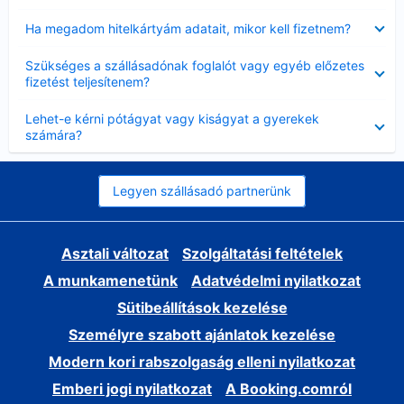
Bezárta
Ha megadom hitelkártyám adatait, mikor kell fizetnem?
Bezárta
Szükséges a szállásadónak foglalót vagy egyéb előzetes
fizetést teljesítenem?
Bezárta
Lehet-e kérni pótágyat vagy kiságyat a gyerekek
számára?
Legyen szállásadó partnerünk
Asztali változat
Szolgáltatási feltételek
A munkamenetünk
Adatvédelmi nyilatkozat
Sütibeállítások kezelése
Személyre szabott ajánlatok kezelése
Modern kori rabszolgaság elleni nyilatkozat
Emberi jogi nyilatkozat
A Booking.comról