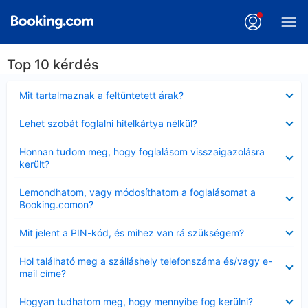
Top 10 kérdés
Bezárta
Mit tartalmaznak a feltüntetett árak?
Bezárta
Lehet szobát foglalni hitelkártya nélkül?
Bezárta
Honnan tudom meg, hogy foglalásom visszaigazolásra
került?
Bezárta
Lemondhatom, vagy módosíthatom a foglalásomat a
Booking.comon?
Bezárta
Mit jelent a PIN-kód, és mihez van rá szükségem?
Bezárta
Hol található meg a szálláshely telefonszáma és/vagy e-
mail címe?
Bezárta
Hogyan tudhatom meg, hogy mennyibe fog kerülni?