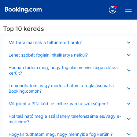
Top 10 kérdés
Bezárta
Mit tartalmaznak a feltüntetett árak?
Bezárta
Lehet szobát foglalni hitelkártya nélkül?
Bezárta
Honnan tudom meg, hogy foglalásom visszaigazolásra
került?
Bezárta
Lemondhatom, vagy módosíthatom a foglalásomat a
Booking.comon?
Bezárta
Mit jelent a PIN-kód, és mihez van rá szükségem?
Bezárta
Hol található meg a szálláshely telefonszáma és/vagy e-
mail címe?
Bezárta
Hogyan tudhatom meg, hogy mennyibe fog kerülni?