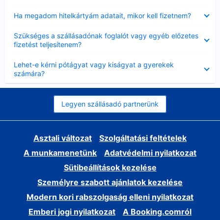
Bezárta
Ha megadom hitelkártyám adatait, mikor kell fizetnem?
Bezárta
Szükséges a szállásadónak foglalót vagy egyéb előzetes
fizetést teljesítenem?
Bezárta
Lehet-e kérni pótágyat vagy kiságyat a gyerekek
számára?
Legyen szállásadó partnerünk
Asztali változat
Szolgáltatási feltételek
A munkamenetünk
Adatvédelmi nyilatkozat
Sütibeállítások kezelése
Személyre szabott ajánlatok kezelése
Modern kori rabszolgaság elleni nyilatkozat
Emberi jogi nyilatkozat
A Booking.comról