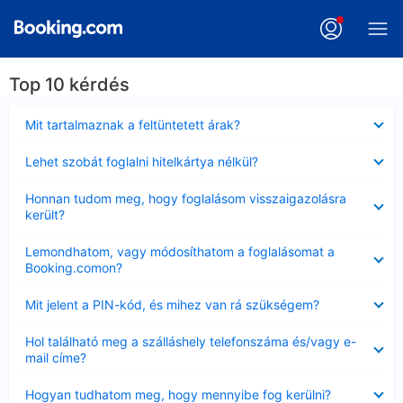
Top 10 kérdés
Bezárta
Mit tartalmaznak a feltüntetett árak?
Bezárta
Lehet szobát foglalni hitelkártya nélkül?
Bezárta
Honnan tudom meg, hogy foglalásom visszaigazolásra
került?
Bezárta
Lemondhatom, vagy módosíthatom a foglalásomat a
Booking.comon?
Bezárta
Mit jelent a PIN-kód, és mihez van rá szükségem?
Bezárta
Hol található meg a szálláshely telefonszáma és/vagy e-
mail címe?
Bezárta
Hogyan tudhatom meg, hogy mennyibe fog kerülni?