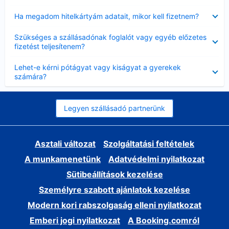
Bezárta
Ha megadom hitelkártyám adatait, mikor kell fizetnem?
Bezárta
Szükséges a szállásadónak foglalót vagy egyéb előzetes
fizetést teljesítenem?
Bezárta
Lehet-e kérni pótágyat vagy kiságyat a gyerekek
számára?
Legyen szállásadó partnerünk
Asztali változat
Szolgáltatási feltételek
A munkamenetünk
Adatvédelmi nyilatkozat
Sütibeállítások kezelése
Személyre szabott ajánlatok kezelése
Modern kori rabszolgaság elleni nyilatkozat
Emberi jogi nyilatkozat
A Booking.comról