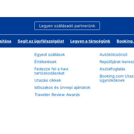
Legyen szállásadó partnerünk
sítása
Segít az ügyfélszolgálat
Legyen a társcégünk
Booking.
Egyedi szállások
Autókölcsönző
Értékelések
Repülőjárat-keres
Fedezze fel a havi
Asztalfoglalás
tartózkodásokat
Booking.com Utaz
Utazási cikkek
ügynököknek
Időszakos és ünnepi ajánlatok
Traveller Review Awards