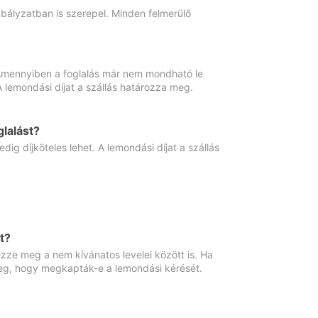
abályzatban is szerepel. Minden felmerülő
. Amennyiben a foglalás már nem mondható le
 A lemondási díjat a szállás határozza meg.
lalást?
ig díjköteles lehet. A lemondási díjat a szállás
t?
ze meg a nem kívánatos levelei között is. Ha
 meg, hogy megkapták-e a lemondási kérését.