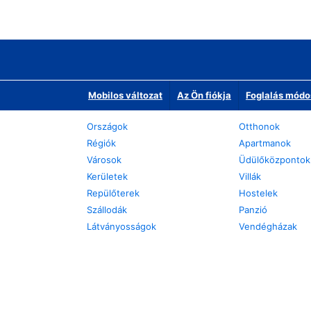
Mobilos változat
Az Ön fiókja
Foglalás módo
Országok
Otthonok
Régiók
Apartmanok
Városok
Üdülőközpontok
Kerületek
Villák
Repülőterek
Hostelek
Szállodák
Panzió
Látványosságok
Vendégházak