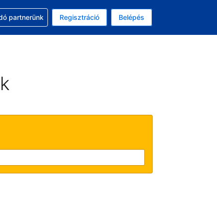
ssal
dó partnerünk
Regisztráció
Belépés
asztott pénznem: amerikai dollár
kiválasztott nyelv: Magyar
ek