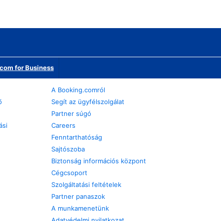
com for Business
A Booking.comról
ő
Segít az ügyfélszolgálat
Partner súgó
ási
Careers
Fenntarthatóság
Sajtószoba
Biztonság információs központ
Cégcsoport
Szolgáltatási feltételek
Partner panaszok
A munkamenetünk
Adatvédelmi nyilatkozat