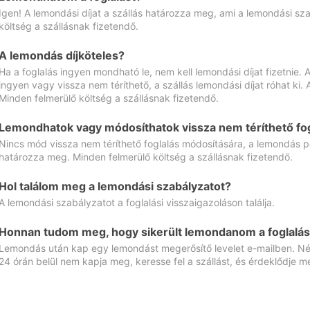
Igen! A lemondási díjat a szállás határozza meg, ami a lemondási sz
költség a szállásnak fizetendő.
A lemondás díjköteles?
Ha a foglalás ingyen mondható le, nem kell lemondási díjat fizetnie
ingyen vagy vissza nem téríthető, a szállás lemondási díjat róhat ki.
Minden felmerülő költség a szállásnak fizetendő.
Lemondhatok vagy módosíthatok vissza nem téríthető fog
Nincs mód vissza nem téríthető foglalás módosítására, a lemondás ped
határozza meg. Minden felmerülő költség a szállásnak fizetendő.
Hol találom meg a lemondási szabályzatot?
A lemondási szabályzatot a foglalási visszaigazoláson találja.
Honnan tudom meg, hogy sikerült lemondanom a foglalás
Lemondás után kap egy lemondást megerősítő levelet e-mailben. Néz
24 órán belül nem kapja meg, keresse fel a szállást, és érdeklődje