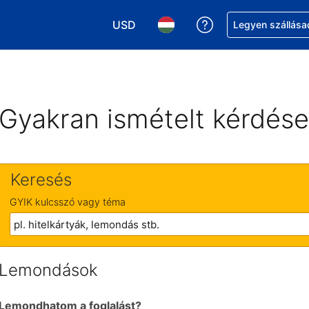
USD
Segítség a foglalá
Legyen szállása
Válasszon pénznemet. Jelenlegi kivál
Válasszon nyelvet. Jelenleg 
Gyakran ismételt kérdés
Keresés
GYIK kulcsszó vagy téma
Lemondások
Lemondhatom a foglalást?