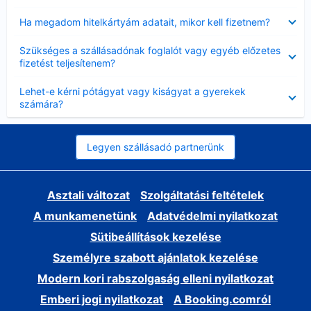
Bezárta
Ha megadom hitelkártyám adatait, mikor kell fizetnem?
Bezárta
Szükséges a szállásadónak foglalót vagy egyéb előzetes
fizetést teljesítenem?
Bezárta
Lehet-e kérni pótágyat vagy kiságyat a gyerekek
számára?
Legyen szállásadó partnerünk
Asztali változat
Szolgáltatási feltételek
A munkamenetünk
Adatvédelmi nyilatkozat
Sütibeállítások kezelése
Személyre szabott ajánlatok kezelése
Modern kori rabszolgaság elleni nyilatkozat
Emberi jogi nyilatkozat
A Booking.comról