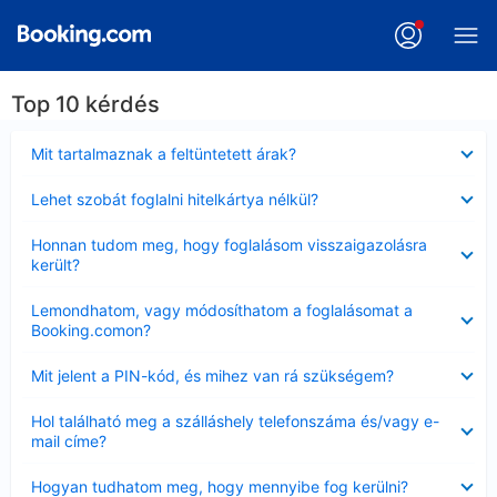
Top 10 kérdés
Bezárta
Mit tartalmaznak a feltüntetett árak?
Bezárta
Lehet szobát foglalni hitelkártya nélkül?
Bezárta
Honnan tudom meg, hogy foglalásom visszaigazolásra
került?
Bezárta
Lemondhatom, vagy módosíthatom a foglalásomat a
Booking.comon?
Bezárta
Mit jelent a PIN-kód, és mihez van rá szükségem?
Bezárta
Hol található meg a szálláshely telefonszáma és/vagy e-
mail címe?
Bezárta
Hogyan tudhatom meg, hogy mennyibe fog kerülni?