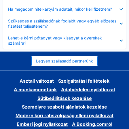
Bezárta
Ha megadom hitelkártyám adatait, mikor kell fizetnem?
Bezárta
Szükséges a szállásadónak foglalót vagy egyéb előzetes
fizetést teljesítenem?
Bezárta
Lehet-e kérni pótágyat vagy kiságyat a gyerekek
számára?
Legyen szállásadó partnerünk
Asztali változat
Szolgáltatási feltételek
A munkamenetünk
Adatvédelmi nyilatkozat
Sütibeállítások kezelése
Személyre szabott ajánlatok kezelése
Modern kori rabszolgaság elleni nyilatkozat
Emberi jogi nyilatkozat
A Booking.comról