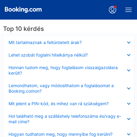
Top 10 kérdés
Bezárta
Mit tartalmaznak a feltüntetett árak?
Bezárta
Lehet szobát foglalni hitelkártya nélkül?
Bezárta
Honnan tudom meg, hogy foglalásom visszaigazolásra
került?
Bezárta
Lemondhatom, vagy módosíthatom a foglalásomat a
Booking.comon?
Bezárta
Mit jelent a PIN-kód, és mihez van rá szükségem?
Bezárta
Hol található meg a szálláshely telefonszáma és/vagy e-
mail címe?
Bezárta
Hogyan tudhatom meg, hogy mennyibe fog kerülni?