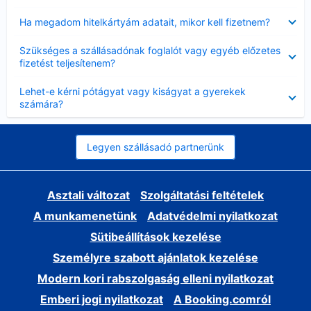
Bezárta
Ha megadom hitelkártyám adatait, mikor kell fizetnem?
Bezárta
Szükséges a szállásadónak foglalót vagy egyéb előzetes
fizetést teljesítenem?
Bezárta
Lehet-e kérni pótágyat vagy kiságyat a gyerekek
számára?
Legyen szállásadó partnerünk
Asztali változat
Szolgáltatási feltételek
A munkamenetünk
Adatvédelmi nyilatkozat
Sütibeállítások kezelése
Személyre szabott ajánlatok kezelése
Modern kori rabszolgaság elleni nyilatkozat
Emberi jogi nyilatkozat
A Booking.comról