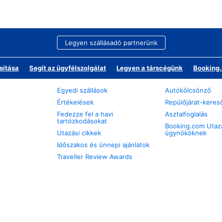
Legyen szállásadó partnerünk
sítása
Segít az ügyfélszolgálat
Legyen a társcégünk
Booking.
Egyedi szállások
Autókölcsönző
Értékelések
Repülőjárat-keres
Fedezze fel a havi
Asztalfoglalás
tartózkodásokat
Booking.com Utaz
Utazási cikkek
ügynököknek
Időszakos és ünnepi ajánlatok
Traveller Review Awards