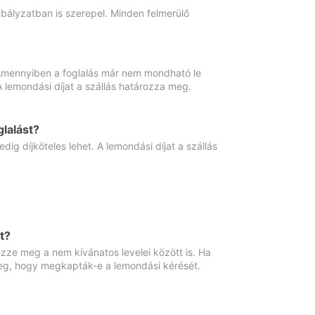
abályzatban is szerepel. Minden felmerülő
. Amennyiben a foglalás már nem mondható le
 A lemondási díjat a szállás határozza meg.
lalást?
ig díjköteles lehet. A lemondási díjat a szállás
t?
ze meg a nem kívánatos levelei között is. Ha
 meg, hogy megkapták-e a lemondási kérését.