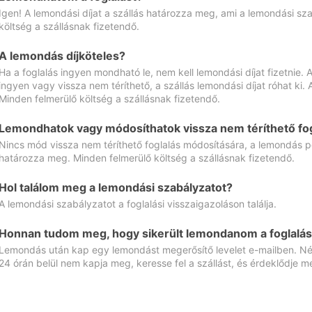
Igen! A lemondási díjat a szállás határozza meg, ami a lemondási sz
költség a szállásnak fizetendő.
A lemondás díjköteles?
Ha a foglalás ingyen mondható le, nem kell lemondási díjat fizetnie
ingyen vagy vissza nem téríthető, a szállás lemondási díjat róhat ki.
Minden felmerülő költség a szállásnak fizetendő.
Lemondhatok vagy módosíthatok vissza nem téríthető fog
Nincs mód vissza nem téríthető foglalás módosítására, a lemondás ped
határozza meg. Minden felmerülő költség a szállásnak fizetendő.
Hol találom meg a lemondási szabályzatot?
A lemondási szabályzatot a foglalási visszaigazoláson találja.
Honnan tudom meg, hogy sikerült lemondanom a foglalás
Lemondás után kap egy lemondást megerősítő levelet e-mailben. Néz
24 órán belül nem kapja meg, keresse fel a szállást, és érdeklődje