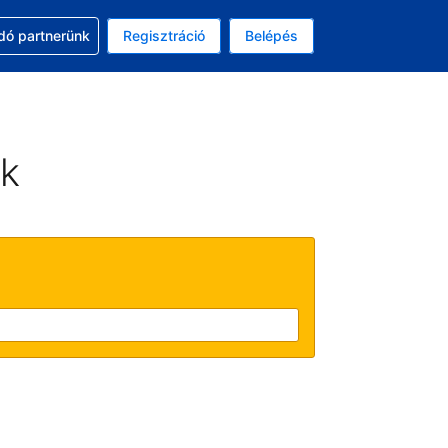
ssal
dó partnerünk
Regisztráció
Belépés
asztott pénznem: amerikai dollár
kiválasztott nyelv: Magyar
ek