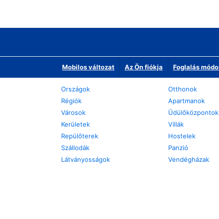
Mobilos változat
Az Ön fiókja
Foglalás módo
Országok
Otthonok
Régiók
Apartmanok
Városok
Üdülőközpontok
Kerületek
Villák
Repülőterek
Hostelek
Szállodák
Panzió
Látványosságok
Vendégházak