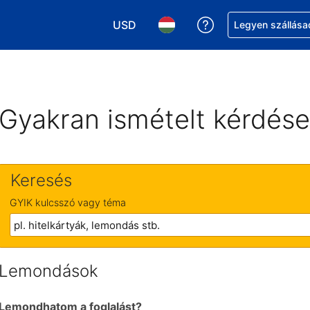
USD
Segítség a foglalá
Legyen szállása
Válasszon pénznemet. Jelenlegi kivál
Válasszon nyelvet. Jelenleg 
Gyakran ismételt kérdés
Keresés
GYIK kulcsszó vagy téma
Lemondások
Lemondhatom a foglalást?