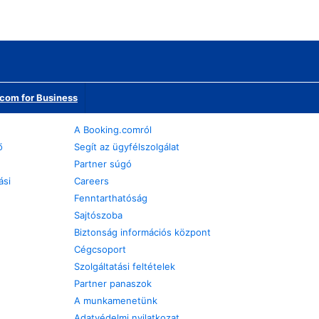
com for Business
A Booking.comról
ő
Segít az ügyfélszolgálat
Partner súgó
ási
Careers
Fenntarthatóság
Sajtószoba
Biztonság információs központ
Cégcsoport
Szolgáltatási feltételek
Partner panaszok
A munkamenetünk
Adatvédelmi nyilatkozat