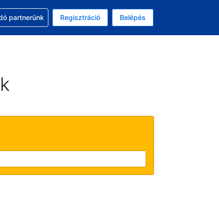
ssal
dó partnerünk
Regisztráció
Belépés
lasztott pénznem: magyar forint
kiválasztott nyelv: Magyar
ek