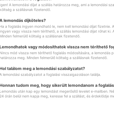
Igen! A lemondási díjat a szállás határozza meg, ami a lemondási sz
költség a szállásnak fizetendő.
A lemondás díjköteles?
Ha a foglalás ingyen mondható le, nem kell lemondási díjat fizetnie
ingyen vagy vissza nem téríthető, a szállás lemondási díjat róhat ki.
Minden felmerülő költség a szállásnak fizetendő.
Lemondhatok vagy módosíthatok vissza nem téríthető fog
Nincs mód vissza nem téríthető foglalás módosítására, a lemondás ped
határozza meg. Minden felmerülő költség a szállásnak fizetendő.
Hol találom meg a lemondási szabályzatot?
A lemondási szabályzatot a foglalási visszaigazoláson találja.
Honnan tudom meg, hogy sikerült lemondanom a foglalás
Lemondás után kap egy lemondást megerősítő levelet e-mailben. Néz
24 órán belül nem kapja meg, keresse fel a szállást, és érdeklődje