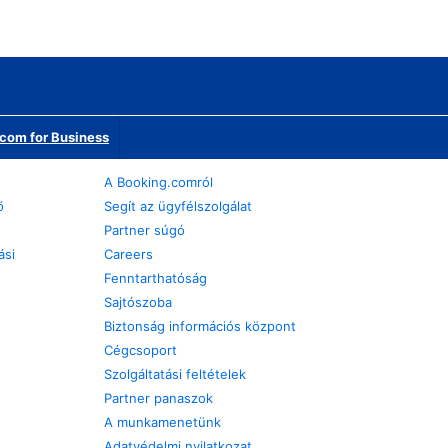
com for Business
A Booking.comról
ő
Segít az ügyfélszolgálat
Partner súgó
ási
Careers
Fenntarthatóság
Sajtószoba
Biztonság információs központ
Cégcsoport
Szolgáltatási feltételek
Partner panaszok
A munkamenetünk
Adatvédelmi nyilatkozat