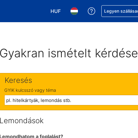
HUF
Segítség a foglalá
Legyen szállása
Válasszon pénznemet. Jelenlegi kivá
Válasszon nyelvet. Jelenleg 
Gyakran ismételt kérdés
Keresés
GYIK kulcsszó vagy téma
Lemondások
Lemondhatom a foglalást?