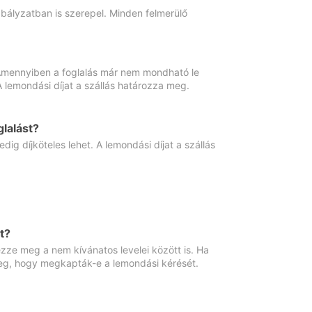
abályzatban is szerepel. Minden felmerülő
. Amennyiben a foglalás már nem mondható le
 A lemondási díjat a szállás határozza meg.
lalást?
ig díjköteles lehet. A lemondási díjat a szállás
t?
ze meg a nem kívánatos levelei között is. Ha
 meg, hogy megkapták-e a lemondási kérését.