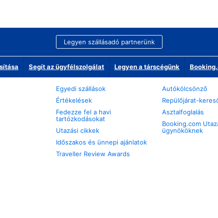
Legyen szállásadó partnerünk
sítása
Segít az ügyfélszolgálat
Legyen a társcégünk
Booking.
Egyedi szállások
Autókölcsönző
Értékelések
Repülőjárat-keres
Fedezze fel a havi
Asztalfoglalás
tartózkodásokat
Booking.com Utaz
Utazási cikkek
ügynököknek
Időszakos és ünnepi ajánlatok
Traveller Review Awards