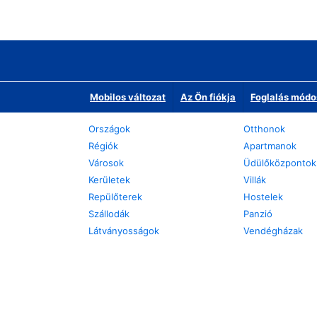
Mobilos változat
Az Ön fiókja
Foglalás módo
Országok
Otthonok
Régiók
Apartmanok
Városok
Üdülőközpontok
Kerületek
Villák
Repülőterek
Hostelek
Szállodák
Panzió
Látványosságok
Vendégházak