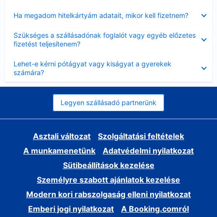
Bezárta
Ha megadom hitelkártyám adatait, mikor kell fizetnem?
Bezárta
Szükséges a szállásadónak foglalót vagy egyéb előzetes
fizetést teljesítenem?
Bezárta
Lehet-e kérni pótágyat vagy kiságyat a gyerekek
számára?
Legyen szállásadó partnerünk
Asztali változat
Szolgáltatási feltételek
A munkamenetünk
Adatvédelmi nyilatkozat
Sütibeállítások kezelése
Személyre szabott ajánlatok kezelése
Modern kori rabszolgaság elleni nyilatkozat
Emberi jogi nyilatkozat
A Booking.comról