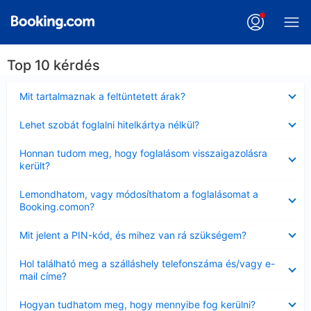
Top 10 kérdés
Bezárta
Mit tartalmaznak a feltüntetett árak?
Bezárta
Lehet szobát foglalni hitelkártya nélkül?
Bezárta
Honnan tudom meg, hogy foglalásom visszaigazolásra
került?
Bezárta
Lemondhatom, vagy módosíthatom a foglalásomat a
Booking.comon?
Bezárta
Mit jelent a PIN-kód, és mihez van rá szükségem?
Bezárta
Hol található meg a szálláshely telefonszáma és/vagy e-
mail címe?
Bezárta
Hogyan tudhatom meg, hogy mennyibe fog kerülni?