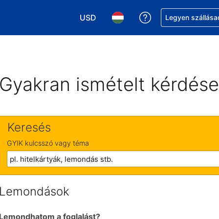
USD
Segítség a foglalá
Legyen szállása
Válasszon pénznemet. Jelenlegi kivál
Válasszon nyelvet. Jelenleg 
Gyakran ismételt kérdés
Keresés
GYIK kulcsszó vagy téma
Lemondások
Lemondhatom a foglalást?