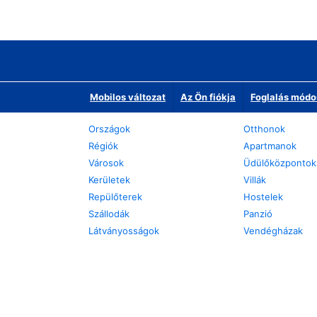
Mobilos változat
Az Ön fiókja
Foglalás módo
Országok
Otthonok
Régiók
Apartmanok
Városok
Üdülőközpontok
Kerületek
Villák
Repülőterek
Hostelek
Szállodák
Panzió
Látványosságok
Vendégházak