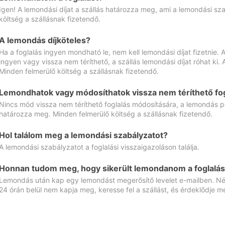
Igen! A lemondási díjat a szállás határozza meg, ami a lemondási sz
költség a szállásnak fizetendő.
A lemondás díjköteles?
Ha a foglalás ingyen mondható le, nem kell lemondási díjat fizetnie
ingyen vagy vissza nem téríthető, a szállás lemondási díjat róhat ki.
Minden felmerülő költség a szállásnak fizetendő.
Lemondhatok vagy módosíthatok vissza nem téríthető fog
Nincs mód vissza nem téríthető foglalás módosítására, a lemondás ped
határozza meg. Minden felmerülő költség a szállásnak fizetendő.
Hol találom meg a lemondási szabályzatot?
A lemondási szabályzatot a foglalási visszaigazoláson találja.
Honnan tudom meg, hogy sikerült lemondanom a foglalás
Lemondás után kap egy lemondást megerősítő levelet e-mailben. Néz
24 órán belül nem kapja meg, keresse fel a szállást, és érdeklődje