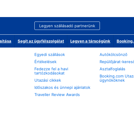
Legyen szállásadó partnerünk
sítása
Segít az ügyfélszolgálat
Legyen a társcégünk
Booking.
Egyedi szállások
Autókölcsönző
Értékelések
Repülőjárat-keres
Fedezze fel a havi
Asztalfoglalás
tartózkodásokat
Booking.com Utaz
Utazási cikkek
ügynököknek
Időszakos és ünnepi ajánlatok
Traveller Review Awards