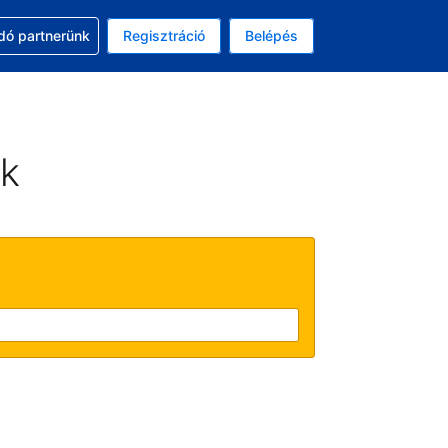
ssal
dó partnerünk
Regisztráció
Belépés
asztott pénznem: amerikai dollár
kiválasztott nyelv: Magyar
ek