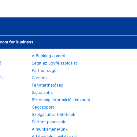
com for Business
A Booking.comról
ő
Segít az ügyfélszolgálat
Partner súgó
ási
Careers
Fenntarthatóság
Sajtószoba
Biztonság információs központ
Cégcsoport
Szolgáltatási feltételek
Partner panaszok
A munkamenetünk
Adatvédelmi nyilatkozat