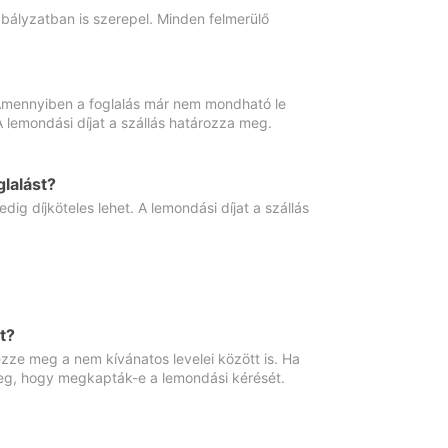
abályzatban is szerepel. Minden felmerülő
. Amennyiben a foglalás már nem mondható le
 A lemondási díjat a szállás határozza meg.
lalást?
ig díjköteles lehet. A lemondási díjat a szállás
t?
ze meg a nem kívánatos levelei között is. Ha
 meg, hogy megkapták-e a lemondási kérését.