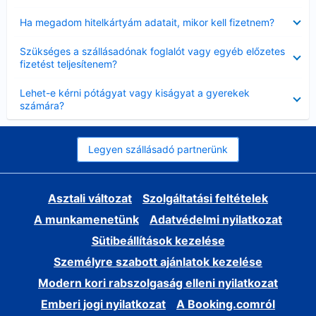
Bezárta
Ha megadom hitelkártyám adatait, mikor kell fizetnem?
Bezárta
Szükséges a szállásadónak foglalót vagy egyéb előzetes
fizetést teljesítenem?
Bezárta
Lehet-e kérni pótágyat vagy kiságyat a gyerekek
számára?
Legyen szállásadó partnerünk
Asztali változat
Szolgáltatási feltételek
A munkamenetünk
Adatvédelmi nyilatkozat
Sütibeállítások kezelése
Személyre szabott ajánlatok kezelése
Modern kori rabszolgaság elleni nyilatkozat
Emberi jogi nyilatkozat
A Booking.comról