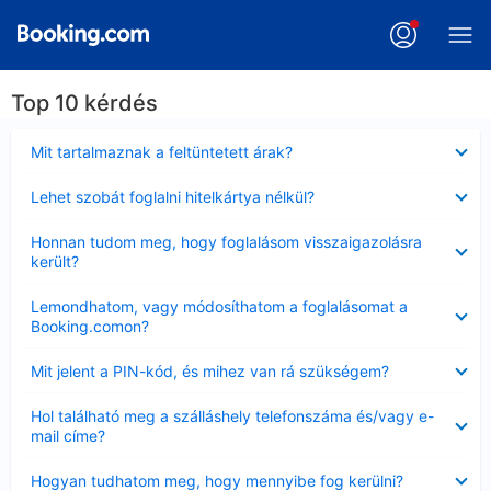
Top 10 kérdés
Bezárta
Mit tartalmaznak a feltüntetett árak?
Bezárta
Lehet szobát foglalni hitelkártya nélkül?
Bezárta
Honnan tudom meg, hogy foglalásom visszaigazolásra
került?
Bezárta
Lemondhatom, vagy módosíthatom a foglalásomat a
Booking.comon?
Bezárta
Mit jelent a PIN-kód, és mihez van rá szükségem?
Bezárta
Hol található meg a szálláshely telefonszáma és/vagy e-
mail címe?
Bezárta
Hogyan tudhatom meg, hogy mennyibe fog kerülni?