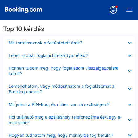
Top 10 kérdés
Bezárta
Mit tartalmaznak a feltüntetett árak?
Bezárta
Lehet szobát foglalni hitelkártya nélkül?
Bezárta
Honnan tudom meg, hogy foglalásom visszaigazolásra
került?
Bezárta
Lemondhatom, vagy módosíthatom a foglalásomat a
Booking.comon?
Bezárta
Mit jelent a PIN-kód, és mihez van rá szükségem?
Bezárta
Hol található meg a szálláshely telefonszáma és/vagy e-
mail címe?
Bezárta
Hogyan tudhatom meg, hogy mennyibe fog kerülni?