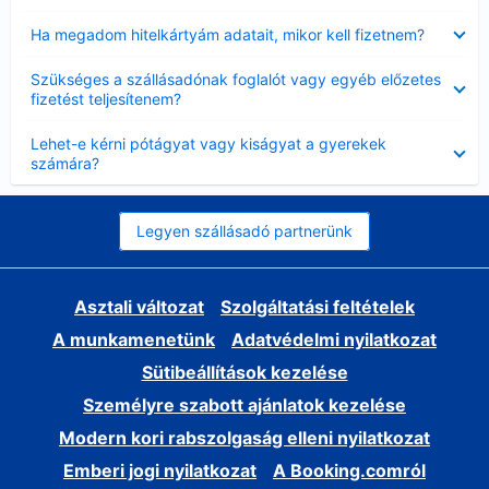
Bezárta
Ha megadom hitelkártyám adatait, mikor kell fizetnem?
Bezárta
Szükséges a szállásadónak foglalót vagy egyéb előzetes
fizetést teljesítenem?
Bezárta
Lehet-e kérni pótágyat vagy kiságyat a gyerekek
számára?
Legyen szállásadó partnerünk
Asztali változat
Szolgáltatási feltételek
A munkamenetünk
Adatvédelmi nyilatkozat
Sütibeállítások kezelése
Személyre szabott ajánlatok kezelése
Modern kori rabszolgaság elleni nyilatkozat
Emberi jogi nyilatkozat
A Booking.comról