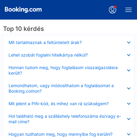
Top 10 kérdés
Bezárta
Mit tartalmaznak a feltüntetett árak?
Bezárta
Lehet szobát foglalni hitelkártya nélkül?
Bezárta
Honnan tudom meg, hogy foglalásom visszaigazolásra
került?
Bezárta
Lemondhatom, vagy módosíthatom a foglalásomat a
Booking.comon?
Bezárta
Mit jelent a PIN-kód, és mihez van rá szükségem?
Bezárta
Hol található meg a szálláshely telefonszáma és/vagy e-
mail címe?
Bezárta
Hogyan tudhatom meg, hogy mennyibe fog kerülni?