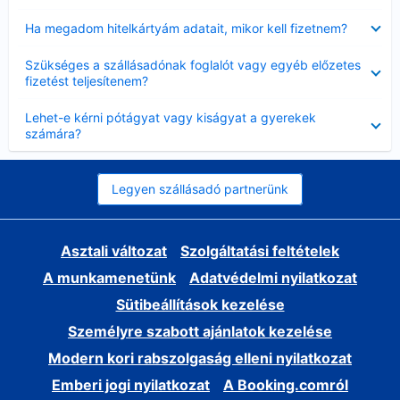
Bezárta
Ha megadom hitelkártyám adatait, mikor kell fizetnem?
Bezárta
Szükséges a szállásadónak foglalót vagy egyéb előzetes
fizetést teljesítenem?
Bezárta
Lehet-e kérni pótágyat vagy kiságyat a gyerekek
számára?
Legyen szállásadó partnerünk
Asztali változat
Szolgáltatási feltételek
A munkamenetünk
Adatvédelmi nyilatkozat
Sütibeállítások kezelése
Személyre szabott ajánlatok kezelése
Modern kori rabszolgaság elleni nyilatkozat
Emberi jogi nyilatkozat
A Booking.comról