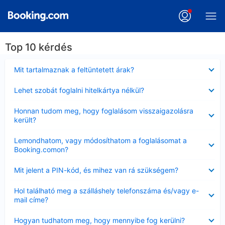
Top 10 kérdés
Bezárta
Mit tartalmaznak a feltüntetett árak?
Bezárta
Lehet szobát foglalni hitelkártya nélkül?
Bezárta
Honnan tudom meg, hogy foglalásom visszaigazolásra
került?
Bezárta
Lemondhatom, vagy módosíthatom a foglalásomat a
Booking.comon?
Bezárta
Mit jelent a PIN-kód, és mihez van rá szükségem?
Bezárta
Hol található meg a szálláshely telefonszáma és/vagy e-
mail címe?
Bezárta
Hogyan tudhatom meg, hogy mennyibe fog kerülni?