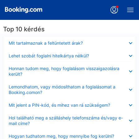
Top 10 kérdés
Bezárta
Mit tartalmaznak a feltüntetett árak?
Bezárta
Lehet szobát foglalni hitelkártya nélkül?
Bezárta
Honnan tudom meg, hogy foglalásom visszaigazolásra
került?
Bezárta
Lemondhatom, vagy módosíthatom a foglalásomat a
Booking.comon?
Bezárta
Mit jelent a PIN-kód, és mihez van rá szükségem?
Bezárta
Hol található meg a szálláshely telefonszáma és/vagy e-
mail címe?
Bezárta
Hogyan tudhatom meg, hogy mennyibe fog kerülni?