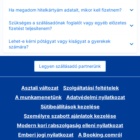
Bezárta
Ha megadom hitelkártyám adatait, mikor kell fizetnem?
Bezárta
Szükséges a szállásadónak foglalót vagy egyéb előzetes
fizetést teljesítenem?
Bezárta
Lehet-e kérni pótágyat vagy kiságyat a gyerekek
számára?
Legyen szállásadó partnerünk
Asztali változat
Szolgáltatási feltételek
A munkamenetünk
Adatvédelmi nyilatkozat
Sütibeállítások kezelése
Személyre szabott ajánlatok kezelése
Modern kori rabszolgaság elleni nyilatkozat
Emberi jogi nyilatkozat
A Booking.comról