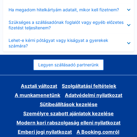
Bezárta
Ha megadom hitelkártyám adatait, mikor kell fizetnem?
Bezárta
Szükséges a szállásadónak foglalót vagy egyéb előzetes
fizetést teljesítenem?
Bezárta
Lehet-e kérni pótágyat vagy kiságyat a gyerekek
számára?
Legyen szállásadó partnerünk
Asztali változat
Szolgáltatási feltételek
A munkamenetünk
Adatvédelmi nyilatkozat
Sütibeállítások kezelése
Személyre szabott ajánlatok kezelése
Modern kori rabszolgaság elleni nyilatkozat
Emberi jogi nyilatkozat
A Booking.comról