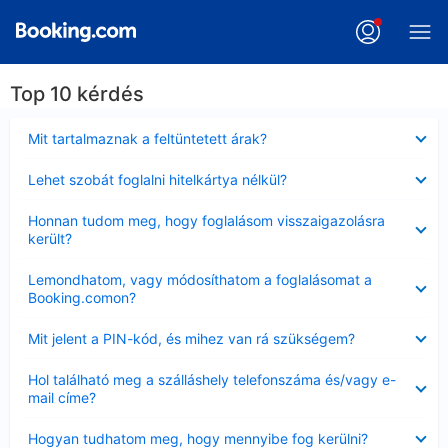
Top 10 kérdés
Bezárta
Mit tartalmaznak a feltüntetett árak?
Bezárta
Lehet szobát foglalni hitelkártya nélkül?
Bezárta
Honnan tudom meg, hogy foglalásom visszaigazolásra
került?
Bezárta
Lemondhatom, vagy módosíthatom a foglalásomat a
Booking.comon?
Bezárta
Mit jelent a PIN-kód, és mihez van rá szükségem?
Bezárta
Hol található meg a szálláshely telefonszáma és/vagy e-
mail címe?
Bezárta
Hogyan tudhatom meg, hogy mennyibe fog kerülni?