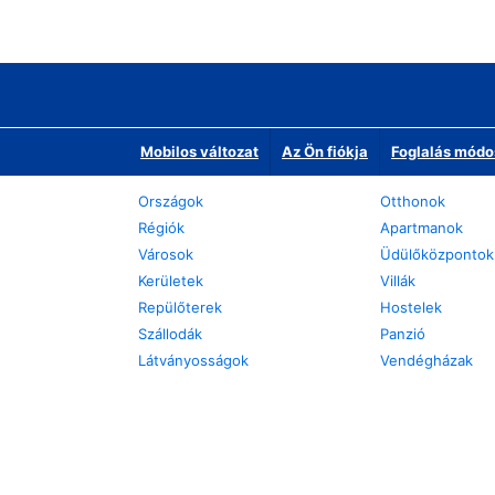
Mobilos változat
Az Ön fiókja
Foglalás módo
Országok
Otthonok
Régiók
Apartmanok
Városok
Üdülőközpontok
Kerületek
Villák
Repülőterek
Hostelek
Szállodák
Panzió
Látványosságok
Vendégházak