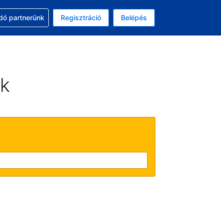
ssal
dó partnerünk
Regisztráció
Belépés
asztott pénznem: amerikai dollár
kiválasztott nyelv: Magyar
ek