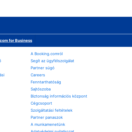
com for Business
A Booking.comról
ő
Segít az ügyfélszolgálat
Partner súgó
ási
Careers
Fenntarthatóság
Sajtószoba
Biztonság információs központ
Cégcsoport
Szolgáltatási feltételek
Partner panaszok
A munkamenetünk
Adatvédelmi nyilatkozat