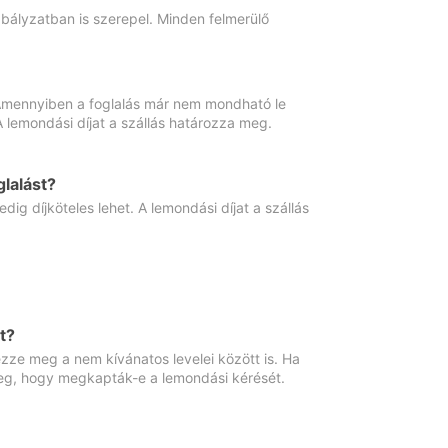
abályzatban is szerepel. Minden felmerülő
. Amennyiben a foglalás már nem mondható le
 A lemondási díjat a szállás határozza meg.
lalást?
ig díjköteles lehet. A lemondási díjat a szállás
t?
ze meg a nem kívánatos levelei között is. Ha
 meg, hogy megkapták-e a lemondási kérését.