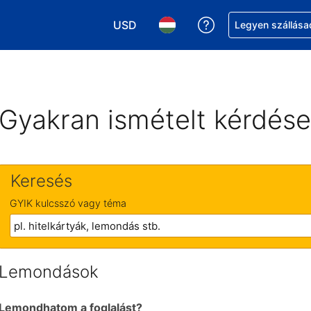
USD
Segítség a foglalá
Legyen szállása
Válasszon pénznemet. Jelenlegi kivál
Válasszon nyelvet. Jelenleg 
Gyakran ismételt kérdés
Keresés
GYIK kulcsszó vagy téma
Lemondások
Lemondhatom a foglalást?