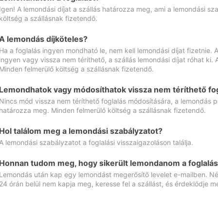
Igen! A lemondási díjat a szállás határozza meg, ami a lemondási sz
költség a szállásnak fizetendő.
A lemondás díjköteles?
Ha a foglalás ingyen mondható le, nem kell lemondási díjat fizetnie
ingyen vagy vissza nem téríthető, a szállás lemondási díjat róhat ki.
Minden felmerülő költség a szállásnak fizetendő.
Lemondhatok vagy módosíthatok vissza nem téríthető fog
Nincs mód vissza nem téríthető foglalás módosítására, a lemondás ped
határozza meg. Minden felmerülő költség a szállásnak fizetendő.
Hol találom meg a lemondási szabályzatot?
A lemondási szabályzatot a foglalási visszaigazoláson találja.
Honnan tudom meg, hogy sikerült lemondanom a foglalás
Lemondás után kap egy lemondást megerősítő levelet e-mailben. Néz
24 órán belül nem kapja meg, keresse fel a szállást, és érdeklődje