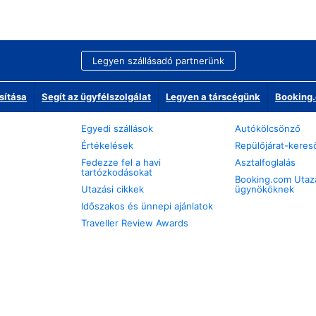
Legyen szállásadó partnerünk
sítása
Segít az ügyfélszolgálat
Legyen a társcégünk
Booking.
Egyedi szállások
Autókölcsönző
Értékelések
Repülőjárat-keres
Fedezze fel a havi
Asztalfoglalás
tartózkodásokat
Booking.com Utaz
Utazási cikkek
ügynököknek
Időszakos és ünnepi ajánlatok
Traveller Review Awards