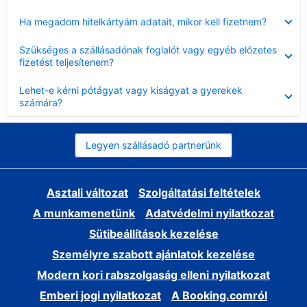
Bezárta
Ha megadom hitelkártyám adatait, mikor kell fizetnem?
Bezárta
Szükséges a szállásadónak foglalót vagy egyéb előzetes
fizetést teljesítenem?
Bezárta
Lehet-e kérni pótágyat vagy kiságyat a gyerekek
számára?
Legyen szállásadó partnerünk
Asztali változat
Szolgáltatási feltételek
A munkamenetünk
Adatvédelmi nyilatkozat
Sütibeállítások kezelése
Személyre szabott ajánlatok kezelése
Modern kori rabszolgaság elleni nyilatkozat
Emberi jogi nyilatkozat
A Booking.comról