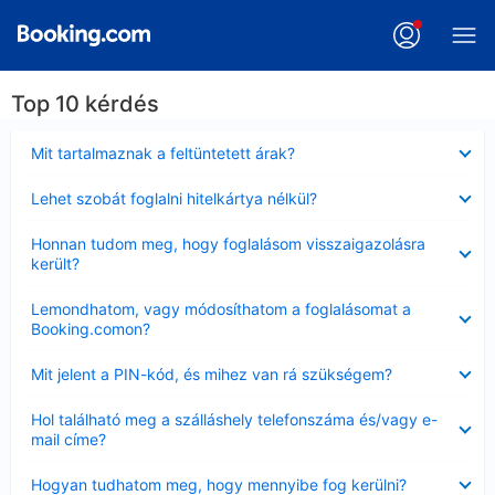
Top 10 kérdés
Bezárta
Mit tartalmaznak a feltüntetett árak?
Bezárta
Lehet szobát foglalni hitelkártya nélkül?
Bezárta
Honnan tudom meg, hogy foglalásom visszaigazolásra
került?
Bezárta
Lemondhatom, vagy módosíthatom a foglalásomat a
Booking.comon?
Bezárta
Mit jelent a PIN-kód, és mihez van rá szükségem?
Bezárta
Hol található meg a szálláshely telefonszáma és/vagy e-
mail címe?
Bezárta
Hogyan tudhatom meg, hogy mennyibe fog kerülni?