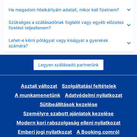
Bezárta
Ha megadom hitelkártyám adatait, mikor kell fizetnem?
Bezárta
Szükséges a szállásadónak foglalót vagy egyéb előzetes
fizetést teljesítenem?
Bezárta
Lehet-e kérni pótágyat vagy kiságyat a gyerekek
számára?
Legyen szállásadó partnerünk
Asztali változat
Szolgáltatási feltételek
A munkamenetünk
Adatvédelmi nyilatkozat
Sütibeállítások kezelése
Személyre szabott ajánlatok kezelése
Modern kori rabszolgaság elleni nyilatkozat
Emberi jogi nyilatkozat
A Booking.comról