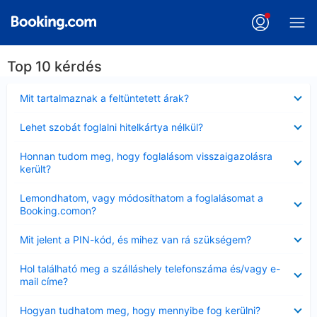
Top 10 kérdés
Bezárta
Mit tartalmaznak a feltüntetett árak?
Bezárta
Lehet szobát foglalni hitelkártya nélkül?
Bezárta
Honnan tudom meg, hogy foglalásom visszaigazolásra
került?
Bezárta
Lemondhatom, vagy módosíthatom a foglalásomat a
Booking.comon?
Bezárta
Mit jelent a PIN-kód, és mihez van rá szükségem?
Bezárta
Hol található meg a szálláshely telefonszáma és/vagy e-
mail címe?
Bezárta
Hogyan tudhatom meg, hogy mennyibe fog kerülni?