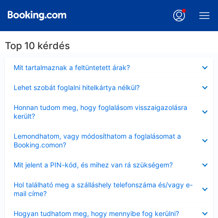
Top 10 kérdés
Bezárta
Mit tartalmaznak a feltüntetett árak?
Bezárta
Lehet szobát foglalni hitelkártya nélkül?
Bezárta
Honnan tudom meg, hogy foglalásom visszaigazolásra
került?
Bezárta
Lemondhatom, vagy módosíthatom a foglalásomat a
Booking.comon?
Bezárta
Mit jelent a PIN-kód, és mihez van rá szükségem?
Bezárta
Hol található meg a szálláshely telefonszáma és/vagy e-
mail címe?
Bezárta
Hogyan tudhatom meg, hogy mennyibe fog kerülni?