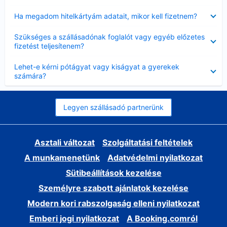
Bezárta
Ha megadom hitelkártyám adatait, mikor kell fizetnem?
Bezárta
Szükséges a szállásadónak foglalót vagy egyéb előzetes
fizetést teljesítenem?
Bezárta
Lehet-e kérni pótágyat vagy kiságyat a gyerekek
számára?
Legyen szállásadó partnerünk
Asztali változat
Szolgáltatási feltételek
A munkamenetünk
Adatvédelmi nyilatkozat
Sütibeállítások kezelése
Személyre szabott ajánlatok kezelése
Modern kori rabszolgaság elleni nyilatkozat
Emberi jogi nyilatkozat
A Booking.comról