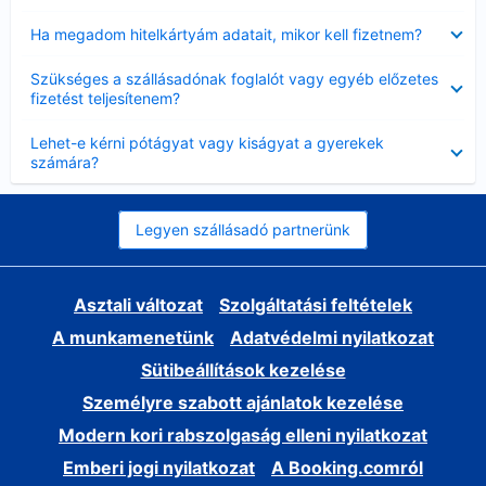
Bezárta
Ha megadom hitelkártyám adatait, mikor kell fizetnem?
Bezárta
Szükséges a szállásadónak foglalót vagy egyéb előzetes
fizetést teljesítenem?
Bezárta
Lehet-e kérni pótágyat vagy kiságyat a gyerekek
számára?
Legyen szállásadó partnerünk
Asztali változat
Szolgáltatási feltételek
A munkamenetünk
Adatvédelmi nyilatkozat
Sütibeállítások kezelése
Személyre szabott ajánlatok kezelése
Modern kori rabszolgaság elleni nyilatkozat
Emberi jogi nyilatkozat
A Booking.comról