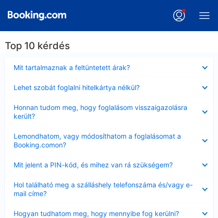
Top 10 kérdés
Bezárta
Mit tartalmaznak a feltüntetett árak?
Bezárta
Lehet szobát foglalni hitelkártya nélkül?
Bezárta
Honnan tudom meg, hogy foglalásom visszaigazolásra
került?
Bezárta
Lemondhatom, vagy módosíthatom a foglalásomat a
Booking.comon?
Bezárta
Mit jelent a PIN-kód, és mihez van rá szükségem?
Bezárta
Hol található meg a szálláshely telefonszáma és/vagy e-
mail címe?
Bezárta
Hogyan tudhatom meg, hogy mennyibe fog kerülni?