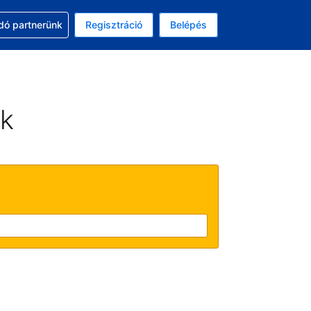
ssal
dó partnerünk
Regisztráció
Belépés
lasztott pénznem: magyar forint
kiválasztott nyelv: Magyar
ek