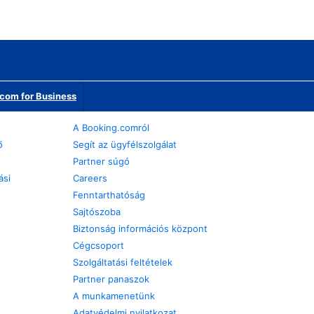
com for Business
A Booking.comról
ő
Segít az ügyfélszolgálat
Partner súgó
ási
Careers
Fenntarthatóság
Sajtószoba
Biztonság információs központ
Cégcsoport
Szolgáltatási feltételek
Partner panaszok
A munkamenetünk
Adatvédelmi nyilatkozat