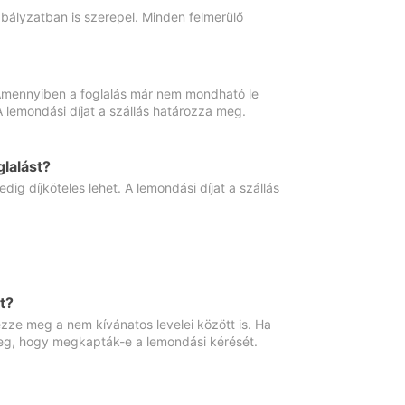
abályzatban is szerepel. Minden felmerülő
. Amennyiben a foglalás már nem mondható le
 A lemondási díjat a szállás határozza meg.
lalást?
ig díjköteles lehet. A lemondási díjat a szállás
t?
ze meg a nem kívánatos levelei között is. Ha
 meg, hogy megkapták-e a lemondási kérését.