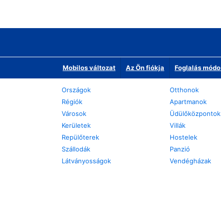
Mobilos változat
Az Ön fiókja
Foglalás módo
Országok
Otthonok
Régiók
Apartmanok
Városok
Üdülőközpontok
Kerületek
Villák
Repülőterek
Hostelek
Szállodák
Panzió
Látványosságok
Vendégházak