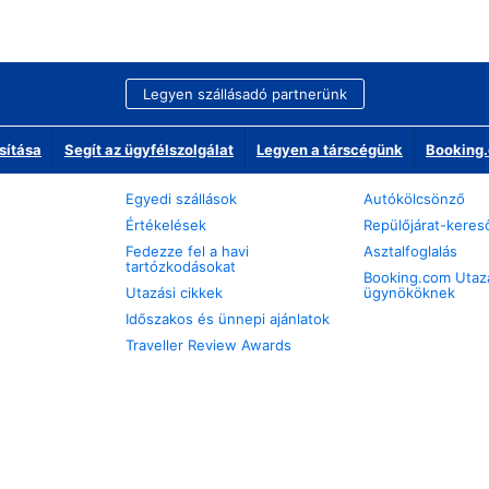
Legyen szállásadó partnerünk
sítása
Segít az ügyfélszolgálat
Legyen a társcégünk
Booking.
Egyedi szállások
Autókölcsönző
Értékelések
Repülőjárat-keres
Fedezze fel a havi
Asztalfoglalás
tartózkodásokat
Booking.com Utaz
Utazási cikkek
ügynököknek
Időszakos és ünnepi ajánlatok
Traveller Review Awards