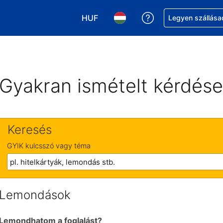
HUF
Segítség a foglalá
Legyen szállása
Válasszon pénznemet. Jelenlegi kivá
Válasszon nyelvet. Jelenleg 
Gyakran ismételt kérdés
Keresés
GYIK kulcsszó vagy téma
Lemondások
Lemondhatom a foglalást?