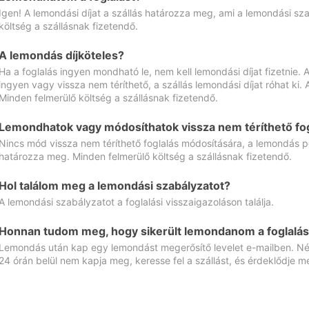
Igen! A lemondási díjat a szállás határozza meg, ami a lemondási sz
költség a szállásnak fizetendő.
A lemondás díjköteles?
Ha a foglalás ingyen mondható le, nem kell lemondási díjat fizetnie
ingyen vagy vissza nem téríthető, a szállás lemondási díjat róhat ki.
Minden felmerülő költség a szállásnak fizetendő.
Lemondhatok vagy módosíthatok vissza nem téríthető fog
Nincs mód vissza nem téríthető foglalás módosítására, a lemondás ped
határozza meg. Minden felmerülő költség a szállásnak fizetendő.
Hol találom meg a lemondási szabályzatot?
A lemondási szabályzatot a foglalási visszaigazoláson találja.
Honnan tudom meg, hogy sikerült lemondanom a foglalás
Lemondás után kap egy lemondást megerősítő levelet e-mailben. Néz
24 órán belül nem kapja meg, keresse fel a szállást, és érdeklődje