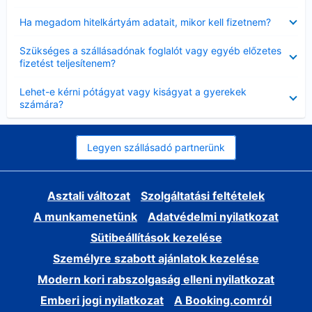
Bezárta
Ha megadom hitelkártyám adatait, mikor kell fizetnem?
Bezárta
Szükséges a szállásadónak foglalót vagy egyéb előzetes
fizetést teljesítenem?
Bezárta
Lehet-e kérni pótágyat vagy kiságyat a gyerekek
számára?
Legyen szállásadó partnerünk
Asztali változat
Szolgáltatási feltételek
A munkamenetünk
Adatvédelmi nyilatkozat
Sütibeállítások kezelése
Személyre szabott ajánlatok kezelése
Modern kori rabszolgaság elleni nyilatkozat
Emberi jogi nyilatkozat
A Booking.comról