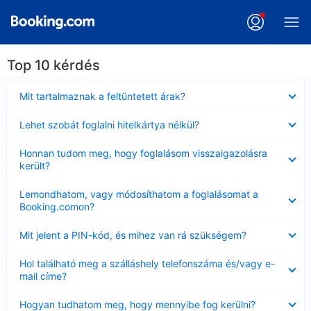
Top 10 kérdés
Bezárta
Mit tartalmaznak a feltüntetett árak?
Bezárta
Lehet szobát foglalni hitelkártya nélkül?
Bezárta
Honnan tudom meg, hogy foglalásom visszaigazolásra
került?
Bezárta
Lemondhatom, vagy módosíthatom a foglalásomat a
Booking.comon?
Bezárta
Mit jelent a PIN-kód, és mihez van rá szükségem?
Bezárta
Hol található meg a szálláshely telefonszáma és/vagy e-
mail címe?
Bezárta
Hogyan tudhatom meg, hogy mennyibe fog kerülni?