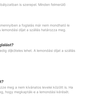
abályzatban is szerepel. Minden felmerülő
. Amennyiben a foglalás már nem mondható le
 A lemondási díjat a szállás határozza meg.
lalást?
ig díjköteles lehet. A lemondási díjat a szállás
t?
ze meg a nem kívánatos levelei között is. Ha
 meg, hogy megkapták-e a lemondási kérését.