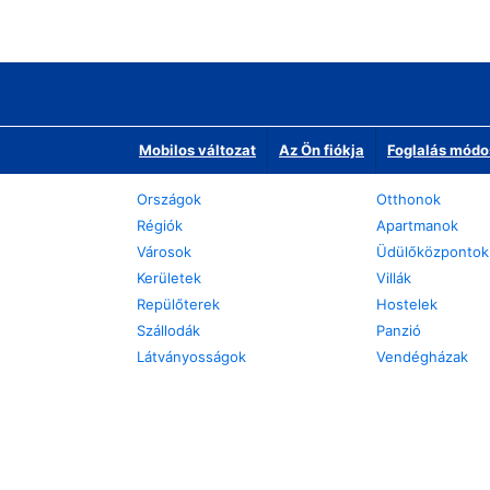
Mobilos változat
Az Ön fiókja
Foglalás módo
Országok
Otthonok
Régiók
Apartmanok
Városok
Üdülőközpontok
Kerületek
Villák
Repülőterek
Hostelek
Szállodák
Panzió
Látványosságok
Vendégházak