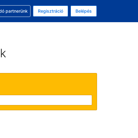
ssal
dó partnerünk
Regisztráció
Belépés
asztott pénznem: amerikai dollár
kiválasztott nyelv: Magyar
ek