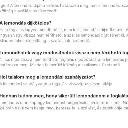
Igen! A lemondási díjat a szállás határozza meg, ami a lemondási sz
költség a szállásnak fizetendő.
A lemondás díjköteles?
Ha a foglalás ingyen mondható le, nem kell lemondási díjat fizetnie
ingyen vagy vissza nem téríthető, a szállás lemondási díjat róhat ki.
Minden felmerülő költség a szállásnak fizetendő.
Lemondhatok vagy módosíthatok vissza nem téríthető fog
Nincs mód vissza nem téríthető foglalás módosítására, a lemondás ped
határozza meg. Minden felmerülő költség a szállásnak fizetendő.
Hol találom meg a lemondási szabályzatot?
A lemondási szabályzatot a foglalási visszaigazoláson találja.
Honnan tudom meg, hogy sikerült lemondanom a foglalás
Lemondás után kap egy lemondást megerősítő levelet e-mailben. Néz
24 órán belül nem kapja meg, keresse fel a szállást, és érdeklődje