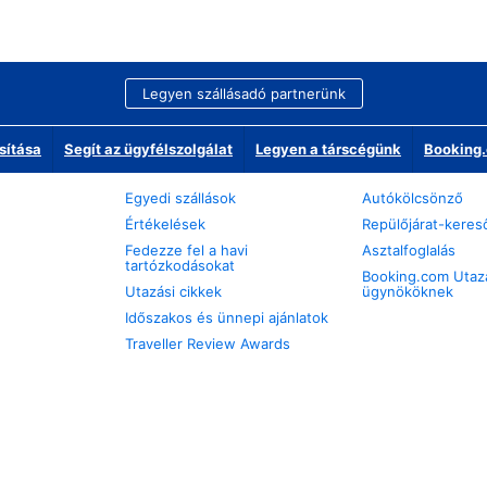
Legyen szállásadó partnerünk
sítása
Segít az ügyfélszolgálat
Legyen a társcégünk
Booking.
Egyedi szállások
Autókölcsönző
Értékelések
Repülőjárat-keres
Fedezze fel a havi
Asztalfoglalás
tartózkodásokat
Booking.com Utaz
Utazási cikkek
ügynököknek
Időszakos és ünnepi ajánlatok
Traveller Review Awards