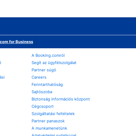
com for Business
A Booking.comról
ő
Segít az ügyfélszolgálat
Partner súgó
ási
Careers
Fenntarthatóság
Sajtószoba
Biztonság információs központ
Cégcsoport
Szolgáltatási feltételek
Partner panaszok
A munkamenetünk
Adatvédelmi nyilatkozat