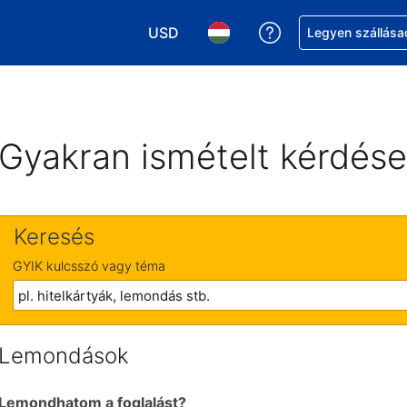
USD
Segítség a foglalá
Legyen szállása
Válasszon pénznemet. Jelenlegi kivál
Válasszon nyelvet. Jelenleg 
Gyakran ismételt kérdés
Keresés
GYIK kulcsszó vagy téma
Lemondások
Lemondhatom a foglalást?