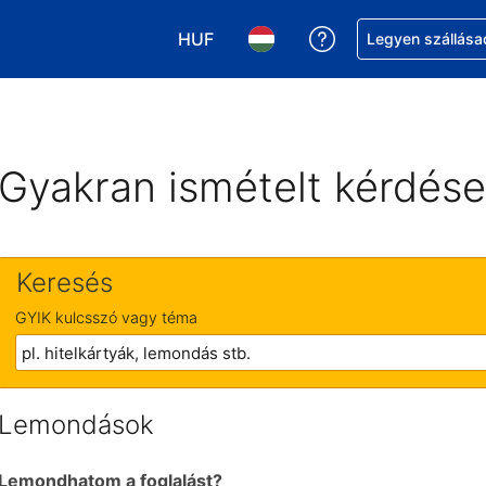
HUF
Segítség a foglalá
Legyen szállása
Válasszon pénznemet. Jelenlegi kivá
Válasszon nyelvet. Jelenleg 
Gyakran ismételt kérdés
Keresés
GYIK kulcsszó vagy téma
Lemondások
Lemondhatom a foglalást?