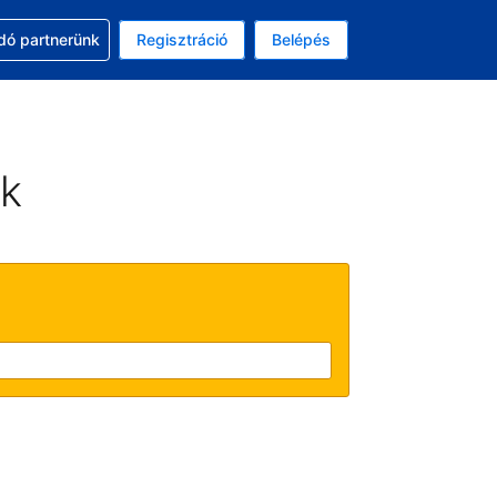
ssal
dó partnerünk
Regisztráció
Belépés
lasztott pénznem: magyar forint
kiválasztott nyelv: Magyar
ek