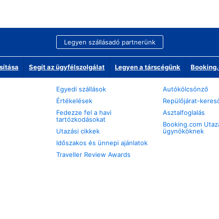
Legyen szállásadó partnerünk
sítása
Segít az ügyfélszolgálat
Legyen a társcégünk
Booking.
Egyedi szállások
Autókölcsönző
Értékelések
Repülőjárat-keres
Fedezze fel a havi
Asztalfoglalás
tartózkodásokat
Booking.com Utaz
Utazási cikkek
ügynököknek
Időszakos és ünnepi ajánlatok
Traveller Review Awards