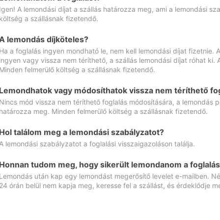
Igen! A lemondási díjat a szállás határozza meg, ami a lemondási sz
költség a szállásnak fizetendő.
A lemondás díjköteles?
Ha a foglalás ingyen mondható le, nem kell lemondási díjat fizetnie
ingyen vagy vissza nem téríthető, a szállás lemondási díjat róhat ki.
Minden felmerülő költség a szállásnak fizetendő.
Lemondhatok vagy módosíthatok vissza nem téríthető fog
Nincs mód vissza nem téríthető foglalás módosítására, a lemondás ped
határozza meg. Minden felmerülő költség a szállásnak fizetendő.
Hol találom meg a lemondási szabályzatot?
A lemondási szabályzatot a foglalási visszaigazoláson találja.
Honnan tudom meg, hogy sikerült lemondanom a foglalás
Lemondás után kap egy lemondást megerősítő levelet e-mailben. Néz
24 órán belül nem kapja meg, keresse fel a szállást, és érdeklődje