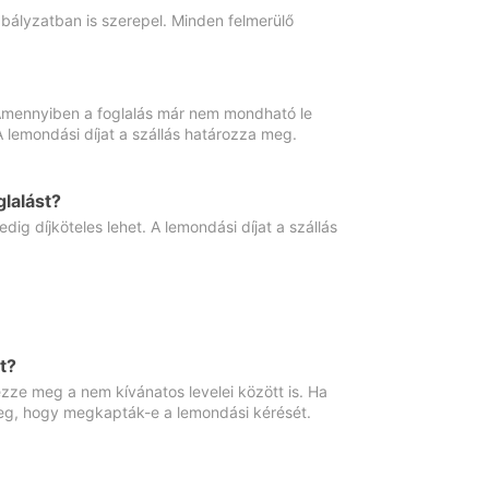
abályzatban is szerepel. Minden felmerülő
. Amennyiben a foglalás már nem mondható le
 A lemondási díjat a szállás határozza meg.
lalást?
ig díjköteles lehet. A lemondási díjat a szállás
t?
ze meg a nem kívánatos levelei között is. Ha
 meg, hogy megkapták-e a lemondási kérését.