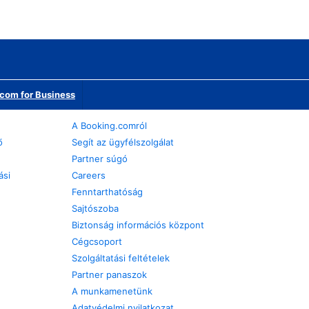
com for Business
A Booking.comról
ő
Segít az ügyfélszolgálat
Partner súgó
ási
Careers
Fenntarthatóság
Sajtószoba
Biztonság információs központ
Cégcsoport
Szolgáltatási feltételek
Partner panaszok
A munkamenetünk
Adatvédelmi nyilatkozat