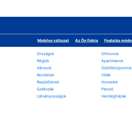
Mobilos változat
Az Ön fiókja
Foglalás módo
Országok
Otthonok
Régiók
Apartmanok
Városok
Üdülőközpontok
Kerületek
Villák
Repülőterek
Hostelek
Szállodák
Panzió
Látványosságok
Vendégházak