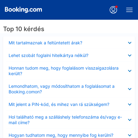
Top 10 kérdés
Bezárta
Mit tartalmaznak a feltüntetett árak?
Bezárta
Lehet szobát foglalni hitelkártya nélkül?
Bezárta
Honnan tudom meg, hogy foglalásom visszaigazolásra
került?
Bezárta
Lemondhatom, vagy módosíthatom a foglalásomat a
Booking.comon?
Bezárta
Mit jelent a PIN-kód, és mihez van rá szükségem?
Bezárta
Hol található meg a szálláshely telefonszáma és/vagy e-
mail címe?
Bezárta
Hogyan tudhatom meg, hogy mennyibe fog kerülni?