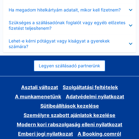
Bezárta
Ha megadom hitelkártyám adatait, mikor kell fizetnem?
Bezárta
Szükséges a szállásadónak foglalót vagy egyéb előzetes
fizetést teljesítenem?
Bezárta
Lehet-e kérni pótágyat vagy kiságyat a gyerekek
számára?
Legyen szállásadó partnerünk
Asztali változat
Szolgáltatási feltételek
A munkamenetünk
Adatvédelmi nyilatkozat
Sütibeállítások kezelése
Személyre szabott ajánlatok kezelése
Modern kori rabszolgaság elleni nyilatkozat
Emberi jogi nyilatkozat
A Booking.comról