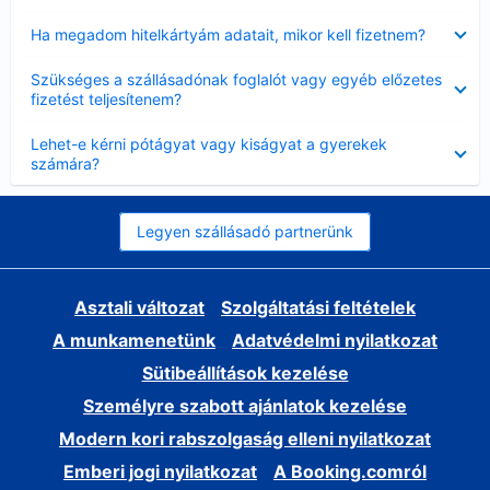
Bezárta
Ha megadom hitelkártyám adatait, mikor kell fizetnem?
Bezárta
Szükséges a szállásadónak foglalót vagy egyéb előzetes
fizetést teljesítenem?
Bezárta
Lehet-e kérni pótágyat vagy kiságyat a gyerekek
számára?
Legyen szállásadó partnerünk
Asztali változat
Szolgáltatási feltételek
A munkamenetünk
Adatvédelmi nyilatkozat
Sütibeállítások kezelése
Személyre szabott ajánlatok kezelése
Modern kori rabszolgaság elleni nyilatkozat
Emberi jogi nyilatkozat
A Booking.comról