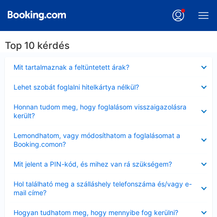
Top 10 kérdés
Bezárta
Mit tartalmaznak a feltüntetett árak?
Bezárta
Lehet szobát foglalni hitelkártya nélkül?
Bezárta
Honnan tudom meg, hogy foglalásom visszaigazolásra
került?
Bezárta
Lemondhatom, vagy módosíthatom a foglalásomat a
Booking.comon?
Bezárta
Mit jelent a PIN-kód, és mihez van rá szükségem?
Bezárta
Hol található meg a szálláshely telefonszáma és/vagy e-
mail címe?
Bezárta
Hogyan tudhatom meg, hogy mennyibe fog kerülni?