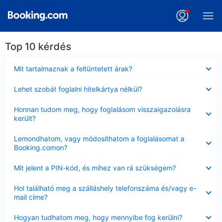
Top 10 kérdés
Bezárta
Mit tartalmaznak a feltüntetett árak?
Bezárta
Lehet szobát foglalni hitelkártya nélkül?
Bezárta
Honnan tudom meg, hogy foglalásom visszaigazolásra
került?
Bezárta
Lemondhatom, vagy módosíthatom a foglalásomat a
Booking.comon?
Bezárta
Mit jelent a PIN-kód, és mihez van rá szükségem?
Bezárta
Hol található meg a szálláshely telefonszáma és/vagy e-
mail címe?
Bezárta
Hogyan tudhatom meg, hogy mennyibe fog kerülni?