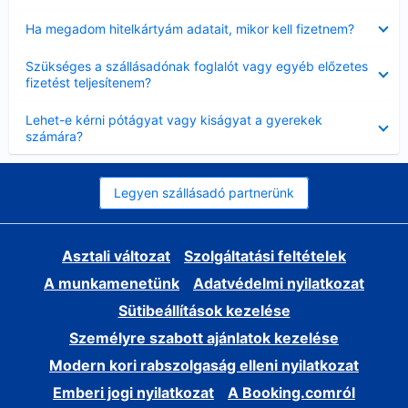
Bezárta
Ha megadom hitelkártyám adatait, mikor kell fizetnem?
Bezárta
Szükséges a szállásadónak foglalót vagy egyéb előzetes
fizetést teljesítenem?
Bezárta
Lehet-e kérni pótágyat vagy kiságyat a gyerekek
számára?
Legyen szállásadó partnerünk
Asztali változat
Szolgáltatási feltételek
A munkamenetünk
Adatvédelmi nyilatkozat
Sütibeállítások kezelése
Személyre szabott ajánlatok kezelése
Modern kori rabszolgaság elleni nyilatkozat
Emberi jogi nyilatkozat
A Booking.comról