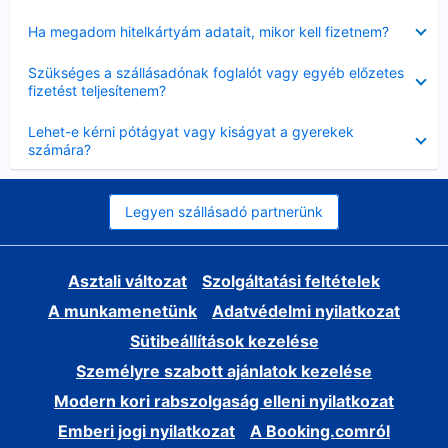
Bezárta
Ha megadom hitelkártyám adatait, mikor kell fizetnem?
Bezárta
Szükséges a szállásadónak foglalót vagy egyéb előzetes
fizetést teljesítenem?
Bezárta
Lehet-e kérni pótágyat vagy kiságyat a gyerekek
számára?
Legyen szállásadó partnerünk
Asztali változat
Szolgáltatási feltételek
A munkamenetünk
Adatvédelmi nyilatkozat
Sütibeállítások kezelése
Személyre szabott ajánlatok kezelése
Modern kori rabszolgaság elleni nyilatkozat
Emberi jogi nyilatkozat
A Booking.comról