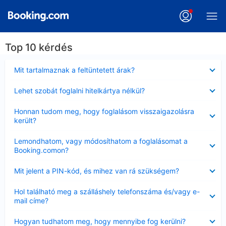
Top 10 kérdés
Bezárta
Mit tartalmaznak a feltüntetett árak?
Bezárta
Lehet szobát foglalni hitelkártya nélkül?
Bezárta
Honnan tudom meg, hogy foglalásom visszaigazolásra
került?
Bezárta
Lemondhatom, vagy módosíthatom a foglalásomat a
Booking.comon?
Bezárta
Mit jelent a PIN-kód, és mihez van rá szükségem?
Bezárta
Hol található meg a szálláshely telefonszáma és/vagy e-
mail címe?
Bezárta
Hogyan tudhatom meg, hogy mennyibe fog kerülni?