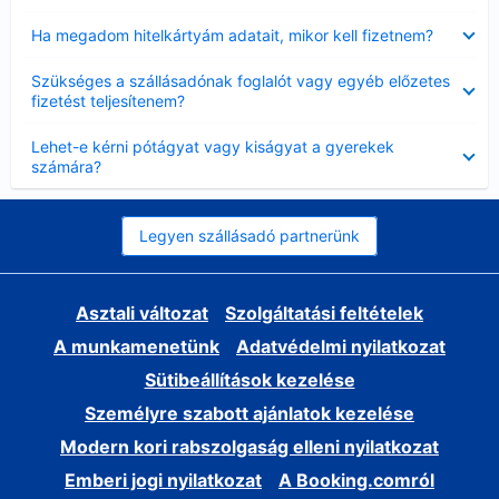
Bezárta
Ha megadom hitelkártyám adatait, mikor kell fizetnem?
Bezárta
Szükséges a szállásadónak foglalót vagy egyéb előzetes
fizetést teljesítenem?
Bezárta
Lehet-e kérni pótágyat vagy kiságyat a gyerekek
számára?
Legyen szállásadó partnerünk
Asztali változat
Szolgáltatási feltételek
A munkamenetünk
Adatvédelmi nyilatkozat
Sütibeállítások kezelése
Személyre szabott ajánlatok kezelése
Modern kori rabszolgaság elleni nyilatkozat
Emberi jogi nyilatkozat
A Booking.comról