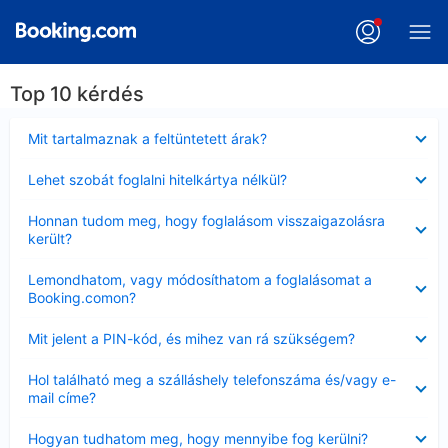
Top 10 kérdés
Bezárta
Mit tartalmaznak a feltüntetett árak?
Bezárta
Lehet szobát foglalni hitelkártya nélkül?
Bezárta
Honnan tudom meg, hogy foglalásom visszaigazolásra
került?
Bezárta
Lemondhatom, vagy módosíthatom a foglalásomat a
Booking.comon?
Bezárta
Mit jelent a PIN-kód, és mihez van rá szükségem?
Bezárta
Hol található meg a szálláshely telefonszáma és/vagy e-
mail címe?
Bezárta
Hogyan tudhatom meg, hogy mennyibe fog kerülni?