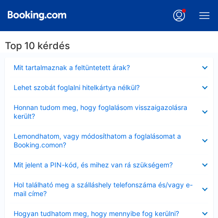
Top 10 kérdés
Bezárta
Mit tartalmaznak a feltüntetett árak?
Bezárta
Lehet szobát foglalni hitelkártya nélkül?
Bezárta
Honnan tudom meg, hogy foglalásom visszaigazolásra
került?
Bezárta
Lemondhatom, vagy módosíthatom a foglalásomat a
Booking.comon?
Bezárta
Mit jelent a PIN-kód, és mihez van rá szükségem?
Bezárta
Hol található meg a szálláshely telefonszáma és/vagy e-
mail címe?
Bezárta
Hogyan tudhatom meg, hogy mennyibe fog kerülni?