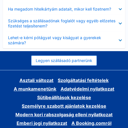
Bezárta
Ha megadom hitelkártyám adatait, mikor kell fizetnem?
Bezárta
Szükséges a szállásadónak foglalót vagy egyéb előzetes
fizetést teljesítenem?
Bezárta
Lehet-e kérni pótágyat vagy kiságyat a gyerekek
számára?
Legyen szállásadó partnerünk
Asztali változat
Szolgáltatási feltételek
A munkamenetünk
Adatvédelmi nyilatkozat
Sütibeállítások kezelése
Személyre szabott ajánlatok kezelése
Modern kori rabszolgaság elleni nyilatkozat
Emberi jogi nyilatkozat
A Booking.comról