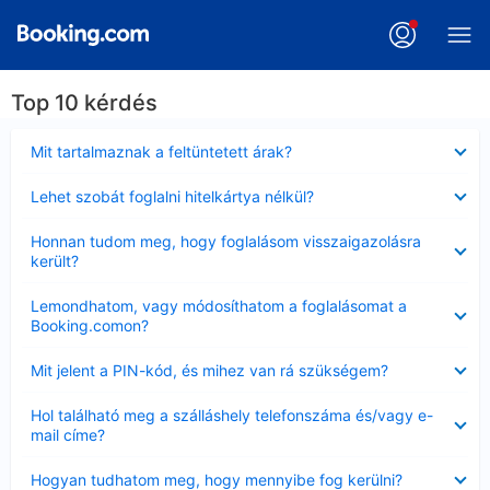
Top 10 kérdés
Bezárta
Mit tartalmaznak a feltüntetett árak?
Bezárta
Lehet szobát foglalni hitelkártya nélkül?
Bezárta
Honnan tudom meg, hogy foglalásom visszaigazolásra
került?
Bezárta
Lemondhatom, vagy módosíthatom a foglalásomat a
Booking.comon?
Bezárta
Mit jelent a PIN-kód, és mihez van rá szükségem?
Bezárta
Hol található meg a szálláshely telefonszáma és/vagy e-
mail címe?
Bezárta
Hogyan tudhatom meg, hogy mennyibe fog kerülni?