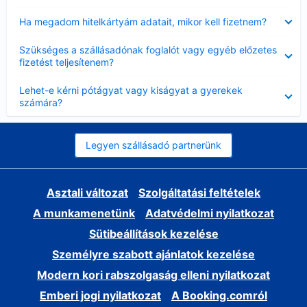
Bezárta
Ha megadom hitelkártyám adatait, mikor kell fizetnem?
Bezárta
Szükséges a szállásadónak foglalót vagy egyéb előzetes
fizetést teljesítenem?
Bezárta
Lehet-e kérni pótágyat vagy kiságyat a gyerekek
számára?
Legyen szállásadó partnerünk
Asztali változat
Szolgáltatási feltételek
A munkamenetünk
Adatvédelmi nyilatkozat
Sütibeállítások kezelése
Személyre szabott ajánlatok kezelése
Modern kori rabszolgaság elleni nyilatkozat
Emberi jogi nyilatkozat
A Booking.comról