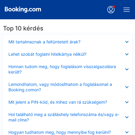
Top 10 kérdés
Bezárta
Mit tartalmaznak a feltüntetett árak?
Bezárta
Lehet szobát foglalni hitelkártya nélkül?
Bezárta
Honnan tudom meg, hogy foglalásom visszaigazolásra
került?
Bezárta
Lemondhatom, vagy módosíthatom a foglalásomat a
Booking.comon?
Bezárta
Mit jelent a PIN-kód, és mihez van rá szükségem?
Bezárta
Hol található meg a szálláshely telefonszáma és/vagy e-
mail címe?
Bezárta
Hogyan tudhatom meg, hogy mennyibe fog kerülni?