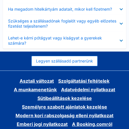
Bezárta
Ha megadom hitelkártyám adatait, mikor kell fizetnem?
Bezárta
Szükséges a szállásadónak foglalót vagy egyéb előzetes
fizetést teljesítenem?
Bezárta
Lehet-e kérni pótágyat vagy kiságyat a gyerekek
számára?
Legyen szállásadó partnerünk
Asztali változat
Szolgáltatási feltételek
A munkamenetünk
Adatvédelmi nyilatkozat
Sütibeállítások kezelése
Személyre szabott ajánlatok kezelése
Modern kori rabszolgaság elleni nyilatkozat
Emberi jogi nyilatkozat
A Booking.comról