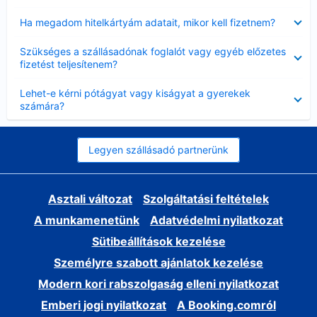
Bezárta
Ha megadom hitelkártyám adatait, mikor kell fizetnem?
Bezárta
Szükséges a szállásadónak foglalót vagy egyéb előzetes
fizetést teljesítenem?
Bezárta
Lehet-e kérni pótágyat vagy kiságyat a gyerekek
számára?
Legyen szállásadó partnerünk
Asztali változat
Szolgáltatási feltételek
A munkamenetünk
Adatvédelmi nyilatkozat
Sütibeállítások kezelése
Személyre szabott ajánlatok kezelése
Modern kori rabszolgaság elleni nyilatkozat
Emberi jogi nyilatkozat
A Booking.comról