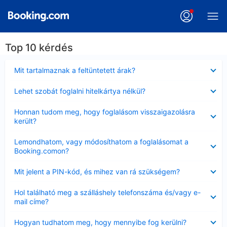
Top 10 kérdés
Bezárta
Mit tartalmaznak a feltüntetett árak?
Bezárta
Lehet szobát foglalni hitelkártya nélkül?
Bezárta
Honnan tudom meg, hogy foglalásom visszaigazolásra
került?
Bezárta
Lemondhatom, vagy módosíthatom a foglalásomat a
Booking.comon?
Bezárta
Mit jelent a PIN-kód, és mihez van rá szükségem?
Bezárta
Hol található meg a szálláshely telefonszáma és/vagy e-
mail címe?
Bezárta
Hogyan tudhatom meg, hogy mennyibe fog kerülni?