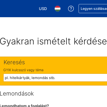
USD
Segítség a foglalá
Legyen szállása
Válasszon pénznemet. Jelenlegi kivál
Válasszon nyelvet. Jelenleg 
Gyakran ismételt kérdés
Keresés
GYIK kulcsszó vagy téma
Lemondások
Lemondhatom a foglalást?