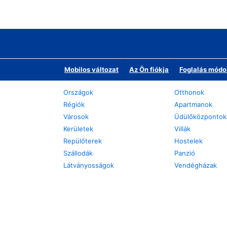
Mobilos változat
Az Ön fiókja
Foglalás módo
Országok
Otthonok
Régiók
Apartmanok
Városok
Üdülőközpontok
Kerületek
Villák
Repülőterek
Hostelek
Szállodák
Panzió
Látványosságok
Vendégházak