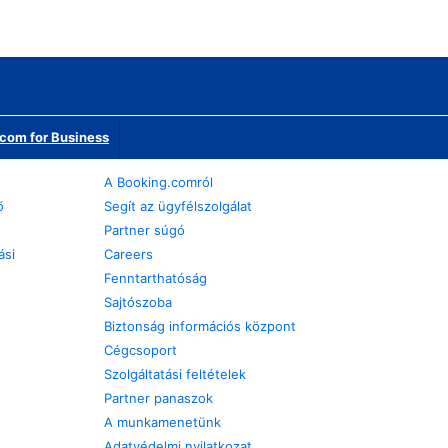
com for Business
A Booking.comról
ő
Segít az ügyfélszolgálat
Partner súgó
ási
Careers
Fenntarthatóság
Sajtószoba
Biztonság információs központ
Cégcsoport
Szolgáltatási feltételek
Partner panaszok
A munkamenetünk
Adatvédelmi nyilatkozat