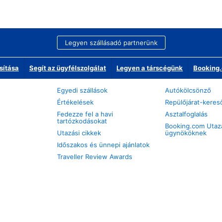
Legyen szállásadó partnerünk
sítása
Segít az ügyfélszolgálat
Legyen a társcégünk
Booking.
Egyedi szállások
Autókölcsönző
Értékelések
Repülőjárat-keres
Fedezze fel a havi
Asztalfoglalás
tartózkodásokat
Booking.com Utaz
Utazási cikkek
ügynököknek
Időszakos és ünnepi ajánlatok
Traveller Review Awards