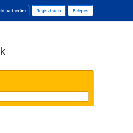
ssal
dó partnerünk
Regisztráció
Belépés
asztott pénznem: amerikai dollár
kiválasztott nyelv: Magyar
ek