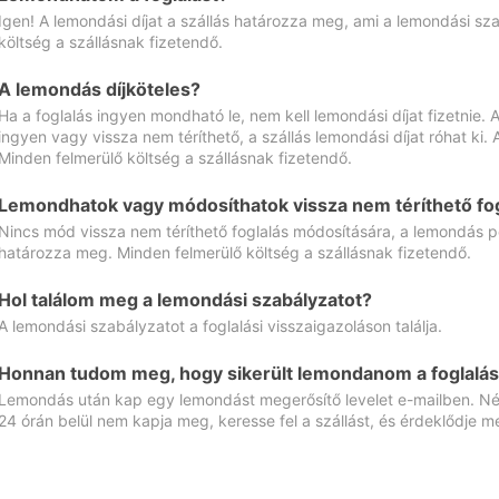
Igen! A lemondási díjat a szállás határozza meg, ami a lemondási sz
költség a szállásnak fizetendő.
A lemondás díjköteles?
Ha a foglalás ingyen mondható le, nem kell lemondási díjat fizetnie
ingyen vagy vissza nem téríthető, a szállás lemondási díjat róhat ki.
Minden felmerülő költség a szállásnak fizetendő.
Lemondhatok vagy módosíthatok vissza nem téríthető fog
Nincs mód vissza nem téríthető foglalás módosítására, a lemondás ped
határozza meg. Minden felmerülő költség a szállásnak fizetendő.
Hol találom meg a lemondási szabályzatot?
A lemondási szabályzatot a foglalási visszaigazoláson találja.
Honnan tudom meg, hogy sikerült lemondanom a foglalás
Lemondás után kap egy lemondást megerősítő levelet e-mailben. Néz
24 órán belül nem kapja meg, keresse fel a szállást, és érdeklődje