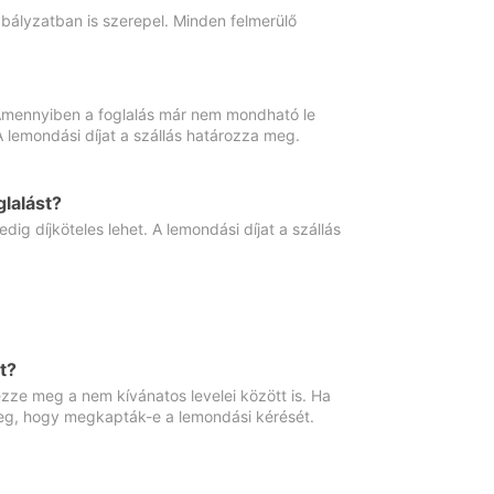
abályzatban is szerepel. Minden felmerülő
. Amennyiben a foglalás már nem mondható le
 A lemondási díjat a szállás határozza meg.
lalást?
ig díjköteles lehet. A lemondási díjat a szállás
t?
ze meg a nem kívánatos levelei között is. Ha
 meg, hogy megkapták-e a lemondási kérését.