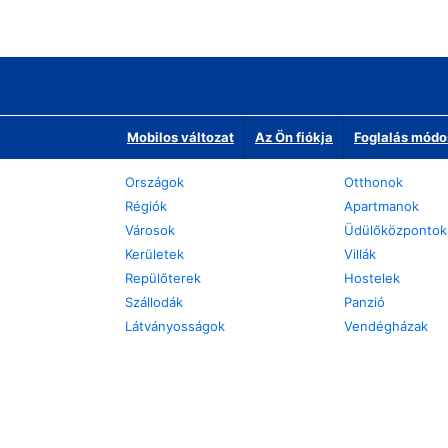
Mobilos változat
Az Ön fiókja
Foglalás módo
Országok
Otthonok
Régiók
Apartmanok
Városok
Üdülőközpontok
Kerületek
Villák
Repülőterek
Hostelek
Szállodák
Panzió
Látványosságok
Vendégházak