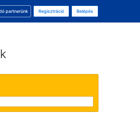
ssal
dó partnerünk
Regisztráció
Belépés
lasztott pénznem: magyar forint
kiválasztott nyelv: Magyar
ek