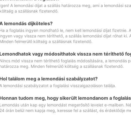
Igen! A lemondási díjat a szállás határozza meg, ami a lemondási sz
költség a szállásnak fizetendő.
A lemondás díjköteles?
Ha a foglalás ingyen mondható le, nem kell lemondási díjat fizetnie
ingyen vagy vissza nem téríthető, a szállás lemondási díjat róhat ki.
Minden felmerülő költség a szállásnak fizetendő.
Lemondhatok vagy módosíthatok vissza nem téríthető fog
Nincs mód vissza nem téríthető foglalás módosítására, a lemondás ped
határozza meg. Minden felmerülő költség a szállásnak fizetendő.
Hol találom meg a lemondási szabályzatot?
A lemondási szabályzatot a foglalási visszaigazoláson találja.
Honnan tudom meg, hogy sikerült lemondanom a foglalás
Lemondás után kap egy lemondást megerősítő levelet e-mailben. Néz
24 órán belül nem kapja meg, keresse fel a szállást, és érdeklődje