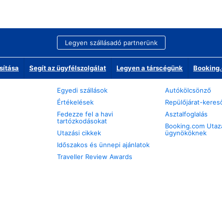
Legyen szállásadó partnerünk
sítása
Segít az ügyfélszolgálat
Legyen a társcégünk
Booking.
Egyedi szállások
Autókölcsönző
Értékelések
Repülőjárat-keres
Fedezze fel a havi
Asztalfoglalás
tartózkodásokat
Booking.com Utaz
Utazási cikkek
ügynököknek
Időszakos és ünnepi ajánlatok
Traveller Review Awards