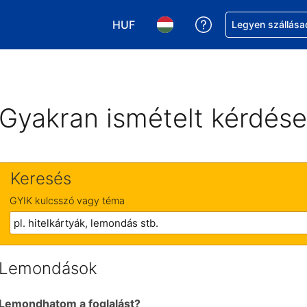
HUF
Segítség a foglalá
Legyen szállása
Válasszon pénznemet. Jelenlegi kivá
Válasszon nyelvet. Jelenleg 
Gyakran ismételt kérdés
Keresés
GYIK kulcsszó vagy téma
Lemondások
Lemondhatom a foglalást?