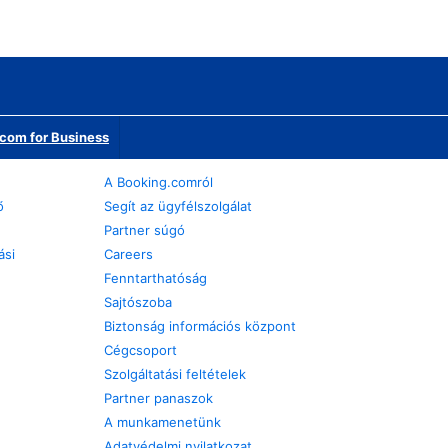
com for Business
A Booking.comról
ő
Segít az ügyfélszolgálat
Partner súgó
ási
Careers
Fenntarthatóság
Sajtószoba
Biztonság információs központ
Cégcsoport
Szolgáltatási feltételek
Partner panaszok
A munkamenetünk
Adatvédelmi nyilatkozat