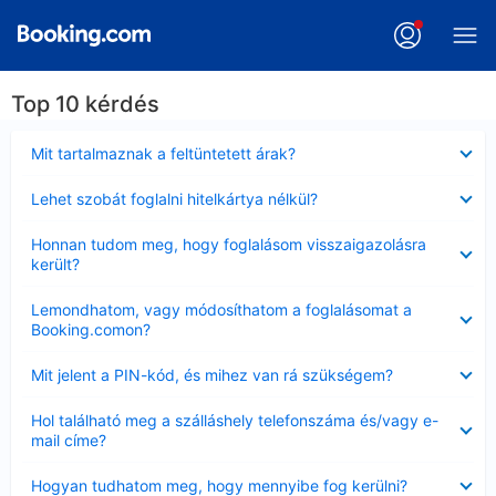
Top 10 kérdés
Bezárta
Mit tartalmaznak a feltüntetett árak?
Bezárta
Lehet szobát foglalni hitelkártya nélkül?
Bezárta
Honnan tudom meg, hogy foglalásom visszaigazolásra
került?
Bezárta
Lemondhatom, vagy módosíthatom a foglalásomat a
Booking.comon?
Bezárta
Mit jelent a PIN-kód, és mihez van rá szükségem?
Bezárta
Hol található meg a szálláshely telefonszáma és/vagy e-
mail címe?
Bezárta
Hogyan tudhatom meg, hogy mennyibe fog kerülni?