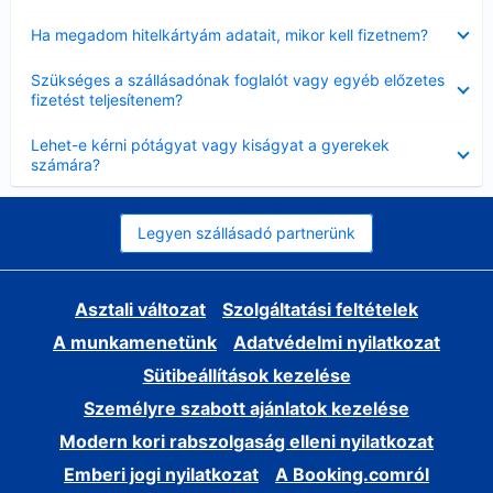
Bezárta
Ha megadom hitelkártyám adatait, mikor kell fizetnem?
Bezárta
Szükséges a szállásadónak foglalót vagy egyéb előzetes
fizetést teljesítenem?
Bezárta
Lehet-e kérni pótágyat vagy kiságyat a gyerekek
számára?
Legyen szállásadó partnerünk
Asztali változat
Szolgáltatási feltételek
A munkamenetünk
Adatvédelmi nyilatkozat
Sütibeállítások kezelése
Személyre szabott ajánlatok kezelése
Modern kori rabszolgaság elleni nyilatkozat
Emberi jogi nyilatkozat
A Booking.comról