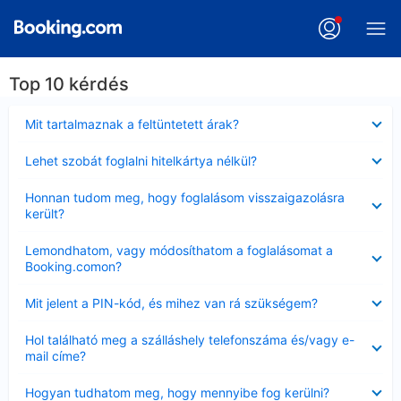
Top 10 kérdés
Bezárta
Mit tartalmaznak a feltüntetett árak?
Bezárta
Lehet szobát foglalni hitelkártya nélkül?
Bezárta
Honnan tudom meg, hogy foglalásom visszaigazolásra
került?
Bezárta
Lemondhatom, vagy módosíthatom a foglalásomat a
Booking.comon?
Bezárta
Mit jelent a PIN-kód, és mihez van rá szükségem?
Bezárta
Hol található meg a szálláshely telefonszáma és/vagy e-
mail címe?
Bezárta
Hogyan tudhatom meg, hogy mennyibe fog kerülni?