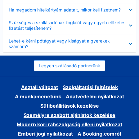
Bezárta
Ha megadom hitelkártyám adatait, mikor kell fizetnem?
Bezárta
Szükséges a szállásadónak foglalót vagy egyéb előzetes
fizetést teljesítenem?
Bezárta
Lehet-e kérni pótágyat vagy kiságyat a gyerekek
számára?
Legyen szállásadó partnerünk
Asztali változat
Szolgáltatási feltételek
A munkamenetünk
Adatvédelmi nyilatkozat
Sütibeállítások kezelése
Személyre szabott ajánlatok kezelése
Modern kori rabszolgaság elleni nyilatkozat
Emberi jogi nyilatkozat
A Booking.comról