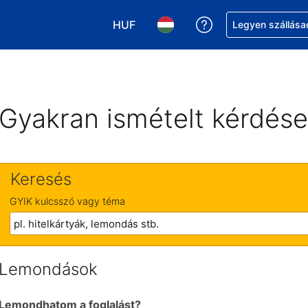
HUF
Segítség a foglalá
Legyen szállása
Válasszon pénznemet. Jelenlegi kivá
Válasszon nyelvet. Jelenleg 
Gyakran ismételt kérdés
Keresés
GYIK kulcsszó vagy téma
Lemondások
Lemondhatom a foglalást?