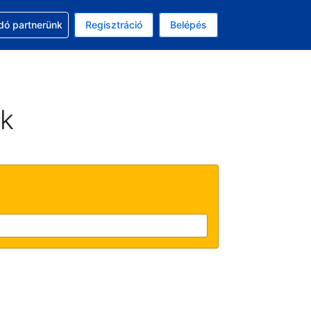
ssal
dó partnerünk
Regisztráció
Belépés
lasztott pénznem: magyar forint
kiválasztott nyelv: Magyar
ek