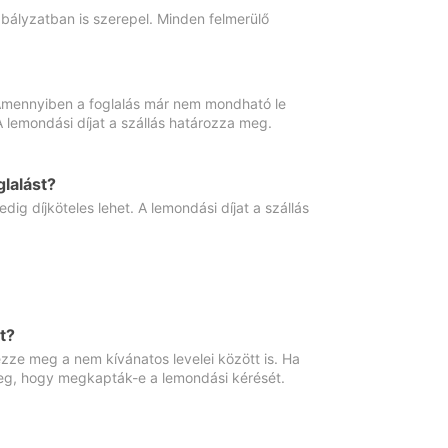
abályzatban is szerepel. Minden felmerülő
. Amennyiben a foglalás már nem mondható le
 A lemondási díjat a szállás határozza meg.
lalást?
ig díjköteles lehet. A lemondási díjat a szállás
t?
ze meg a nem kívánatos levelei között is. Ha
 meg, hogy megkapták-e a lemondási kérését.