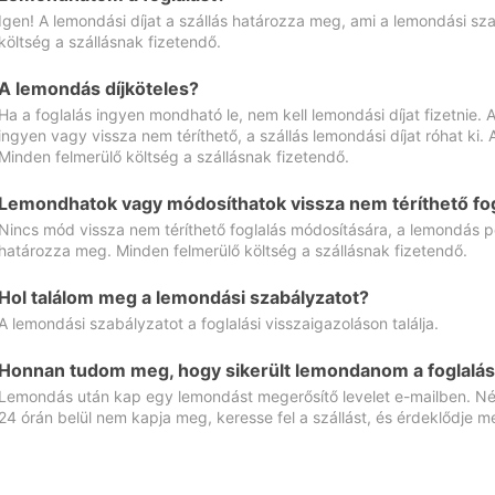
Igen! A lemondási díjat a szállás határozza meg, ami a lemondási sz
költség a szállásnak fizetendő.
A lemondás díjköteles?
Ha a foglalás ingyen mondható le, nem kell lemondási díjat fizetnie
ingyen vagy vissza nem téríthető, a szállás lemondási díjat róhat ki.
Minden felmerülő költség a szállásnak fizetendő.
Lemondhatok vagy módosíthatok vissza nem téríthető fog
Nincs mód vissza nem téríthető foglalás módosítására, a lemondás ped
határozza meg. Minden felmerülő költség a szállásnak fizetendő.
Hol találom meg a lemondási szabályzatot?
A lemondási szabályzatot a foglalási visszaigazoláson találja.
Honnan tudom meg, hogy sikerült lemondanom a foglalás
Lemondás után kap egy lemondást megerősítő levelet e-mailben. Néz
24 órán belül nem kapja meg, keresse fel a szállást, és érdeklődje