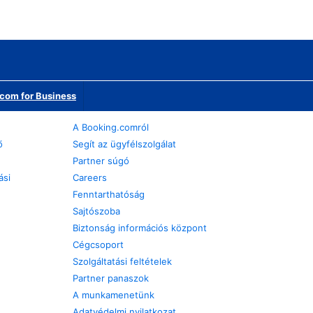
com for Business
A Booking.comról
ő
Segít az ügyfélszolgálat
Partner súgó
ási
Careers
Fenntarthatóság
Sajtószoba
Biztonság információs központ
Cégcsoport
Szolgáltatási feltételek
Partner panaszok
A munkamenetünk
Adatvédelmi nyilatkozat