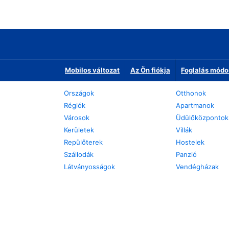
Mobilos változat
Az Ön fiókja
Foglalás módo
Országok
Otthonok
Régiók
Apartmanok
Városok
Üdülőközpontok
Kerületek
Villák
Repülőterek
Hostelek
Szállodák
Panzió
Látványosságok
Vendégházak