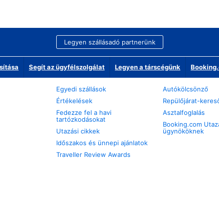
Legyen szállásadó partnerünk
sítása
Segít az ügyfélszolgálat
Legyen a társcégünk
Booking.
Egyedi szállások
Autókölcsönző
Értékelések
Repülőjárat-keres
Fedezze fel a havi
Asztalfoglalás
tartózkodásokat
Booking.com Utaz
Utazási cikkek
ügynököknek
Időszakos és ünnepi ajánlatok
Traveller Review Awards