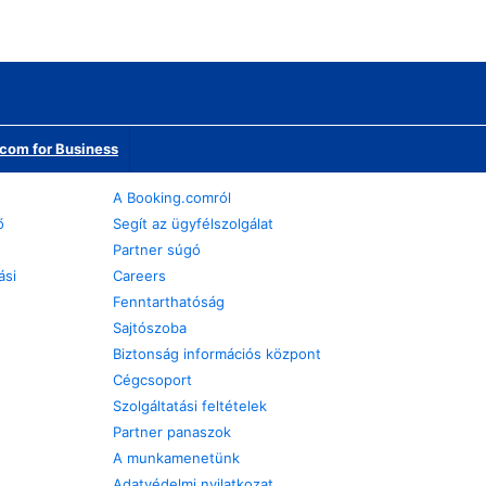
com for Business
A Booking.comról
ő
Segít az ügyfélszolgálat
Partner súgó
ási
Careers
Fenntarthatóság
Sajtószoba
Biztonság információs központ
Cégcsoport
Szolgáltatási feltételek
Partner panaszok
A munkamenetünk
Adatvédelmi nyilatkozat