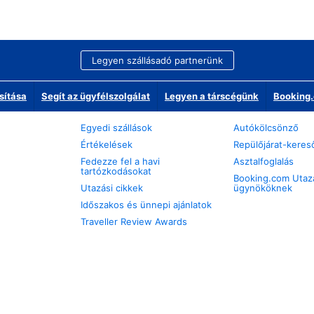
Legyen szállásadó partnerünk
sítása
Segít az ügyfélszolgálat
Legyen a társcégünk
Booking.
Egyedi szállások
Autókölcsönző
Értékelések
Repülőjárat-keres
Fedezze fel a havi
Asztalfoglalás
tartózkodásokat
Booking.com Utaz
Utazási cikkek
ügynököknek
Időszakos és ünnepi ajánlatok
Traveller Review Awards