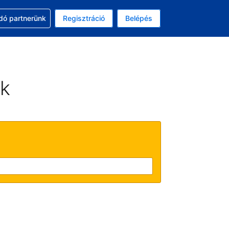
ssal
dó partnerünk
Regisztráció
Belépés
asztott pénznem: amerikai dollár
kiválasztott nyelv: Magyar
ek