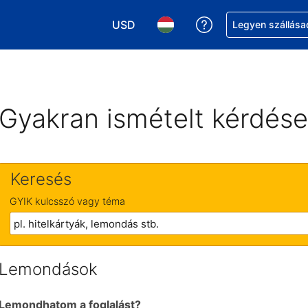
USD
Segítség a foglalá
Legyen szállása
Válasszon pénznemet. Jelenlegi kivál
Válasszon nyelvet. Jelenleg 
Gyakran ismételt kérdés
Keresés
GYIK kulcsszó vagy téma
Lemondások
Lemondhatom a foglalást?