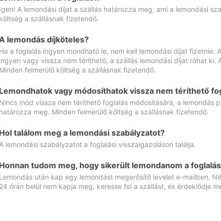
Igen! A lemondási díjat a szállás határozza meg, ami a lemondási sz
költség a szállásnak fizetendő.
A lemondás díjköteles?
Ha a foglalás ingyen mondható le, nem kell lemondási díjat fizetnie
ingyen vagy vissza nem téríthető, a szállás lemondási díjat róhat ki.
Minden felmerülő költség a szállásnak fizetendő.
Lemondhatok vagy módosíthatok vissza nem téríthető fog
Nincs mód vissza nem téríthető foglalás módosítására, a lemondás ped
határozza meg. Minden felmerülő költség a szállásnak fizetendő.
Hol találom meg a lemondási szabályzatot?
A lemondási szabályzatot a foglalási visszaigazoláson találja.
Honnan tudom meg, hogy sikerült lemondanom a foglalás
Lemondás után kap egy lemondást megerősítő levelet e-mailben. Néz
24 órán belül nem kapja meg, keresse fel a szállást, és érdeklődje