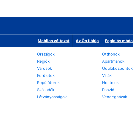
Mobilos változat
Az Ön fiókja
Foglalás módo
Országok
Otthonok
Régiók
Apartmanok
Városok
Üdülőközpontok
Kerületek
Villák
Repülőterek
Hostelek
Szállodák
Panzió
Látványosságok
Vendégházak