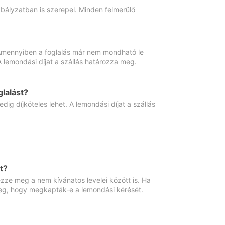
abályzatban is szerepel. Minden felmerülő
. Amennyiben a foglalás már nem mondható le
 A lemondási díjat a szállás határozza meg.
lalást?
ig díjköteles lehet. A lemondási díjat a szállás
t?
ze meg a nem kívánatos levelei között is. Ha
 meg, hogy megkapták-e a lemondási kérését.