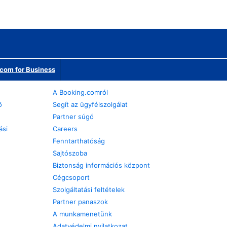
com for Business
A Booking.comról
ő
Segít az ügyfélszolgálat
Partner súgó
ási
Careers
Fenntarthatóság
Sajtószoba
Biztonság információs központ
Cégcsoport
Szolgáltatási feltételek
Partner panaszok
A munkamenetünk
Adatvédelmi nyilatkozat