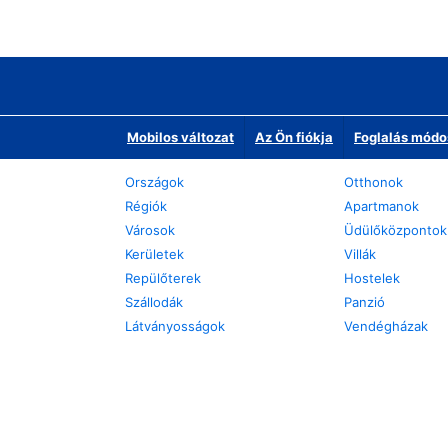
Mobilos változat
Az Ön fiókja
Foglalás módo
Országok
Otthonok
Régiók
Apartmanok
Városok
Üdülőközpontok
Kerületek
Villák
Repülőterek
Hostelek
Szállodák
Panzió
Látványosságok
Vendégházak