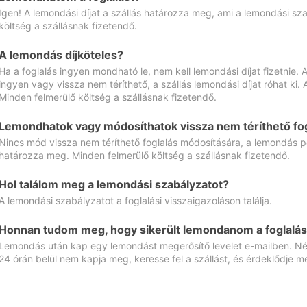
Igen! A lemondási díjat a szállás határozza meg, ami a lemondási sz
költség a szállásnak fizetendő.
A lemondás díjköteles?
Ha a foglalás ingyen mondható le, nem kell lemondási díjat fizetnie
ingyen vagy vissza nem téríthető, a szállás lemondási díjat róhat ki.
Minden felmerülő költség a szállásnak fizetendő.
Lemondhatok vagy módosíthatok vissza nem téríthető fog
Nincs mód vissza nem téríthető foglalás módosítására, a lemondás ped
határozza meg. Minden felmerülő költség a szállásnak fizetendő.
Hol találom meg a lemondási szabályzatot?
A lemondási szabályzatot a foglalási visszaigazoláson találja.
Honnan tudom meg, hogy sikerült lemondanom a foglalás
Lemondás után kap egy lemondást megerősítő levelet e-mailben. Néz
24 órán belül nem kapja meg, keresse fel a szállást, és érdeklődje