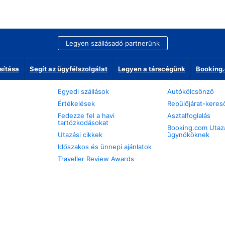
Legyen szállásadó partnerünk
sítása
Segít az ügyfélszolgálat
Legyen a társcégünk
Booking.
Egyedi szállások
Autókölcsönző
Értékelések
Repülőjárat-keres
Fedezze fel a havi
Asztalfoglalás
tartózkodásokat
Booking.com Utaz
Utazási cikkek
ügynököknek
Időszakos és ünnepi ajánlatok
Traveller Review Awards