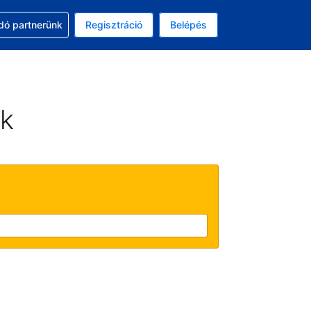
ssal
dó partnerünk
Regisztráció
Belépés
asztott pénznem: amerikai dollár
kiválasztott nyelv: Magyar
ek