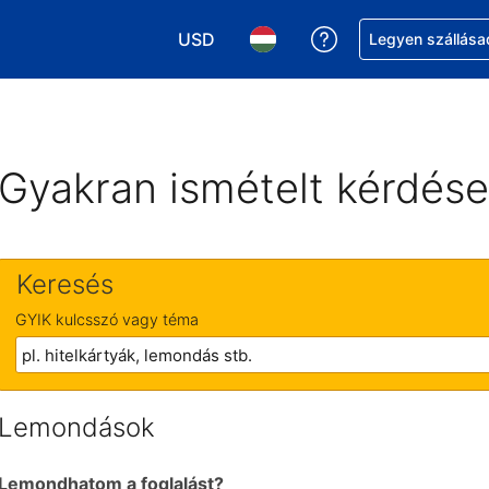
USD
Segítség a foglalá
Legyen szállása
Válasszon pénznemet. Jelenlegi kivál
Válasszon nyelvet. Jelenleg 
Gyakran ismételt kérdés
Keresés
GYIK kulcsszó vagy téma
Lemondások
Lemondhatom a foglalást?