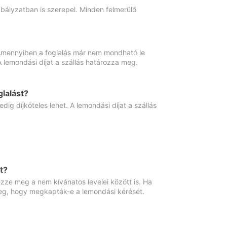
abályzatban is szerepel. Minden felmerülő
. Amennyiben a foglalás már nem mondható le
 A lemondási díjat a szállás határozza meg.
lalást?
ig díjköteles lehet. A lemondási díjat a szállás
t?
ze meg a nem kívánatos levelei között is. Ha
 meg, hogy megkapták-e a lemondási kérését.