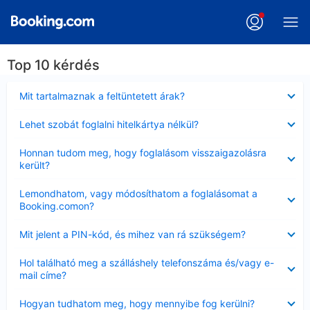
Top 10 kérdés
Bezárta
Mit tartalmaznak a feltüntetett árak?
Bezárta
Lehet szobát foglalni hitelkártya nélkül?
Bezárta
Honnan tudom meg, hogy foglalásom visszaigazolásra
került?
Bezárta
Lemondhatom, vagy módosíthatom a foglalásomat a
Booking.comon?
Bezárta
Mit jelent a PIN-kód, és mihez van rá szükségem?
Bezárta
Hol található meg a szálláshely telefonszáma és/vagy e-
mail címe?
Bezárta
Hogyan tudhatom meg, hogy mennyibe fog kerülni?