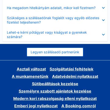
Bezárta
Ha megadom hitelkártyám adatait, mikor kell fizetnem?
Bezárta
Szükséges a szállásadónak foglalót vagy egyéb előzetes
fizetést teljesítenem?
Bezárta
Lehet-e kérni pótágyat vagy kiságyat a gyerekek
számára?
Legyen szállásadó partnerünk
Asztali változat
Szolgáltatási feltételek
A munkamenetünk
Adatvédelmi nyilatkozat
Sütibeállítások kezelése
Személyre szabott ajánlatok kezelése
Modern kori rabszolgaság elleni nyilatkozat
Emberi jogi nyilatkozat
A Booking.comról